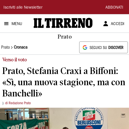
Il
Iscriviti alle Newsletter
ABBONATI
Tirreno
MENU
ACCEDI
Prato
Prato
Cronaca
SEGUICI SU
DISCOVER
Verso il voto
Prato, Stefania Craxi a Biffoni:
«Sì, una nuova stagione, ma con
Banchelli»
di Redazione Prato