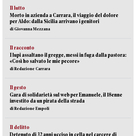
Il lutto
Morto in azienda a Carrara, il viaggio del dolore
per Aldo: dalla Sicilia arrivano i genitori
di Giovanna Mezzana
Il racconto
I lupi assaltano il gregge, messi in fuga dalla pastora:
«Così ho salvato le mie pecore»
di Redazione Carrara
Il gesto
Gara di solidarietà sul web per Emanuele, il 18enne
investito da un pirata della strada
di Redazione Empoli
Il delitto
Detenuto di 32 anni ucciso in cella nel carcere di