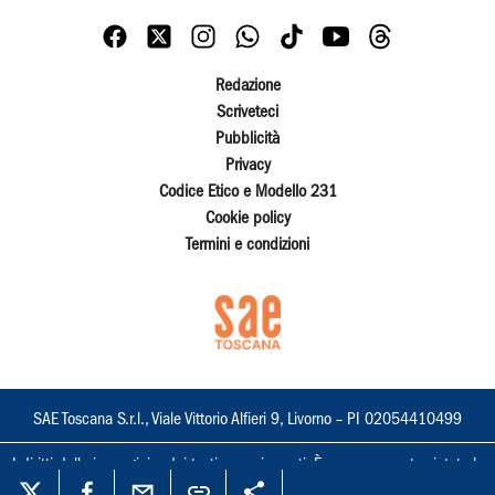
Redazione
Scriveteci
Pubblicità
Privacy
Codice Etico e Modello 231
Cookie policy
Termini e condizioni
SAE Toscana S.r.l., Viale Vittorio Alfieri 9, Livorno – PI 02054410499
I diritti delle immagini e dei testi sono riservati. È espressamente vietata la
loro riproduzione con qualsiasi mezzo e l'adattamento totale o parziale.