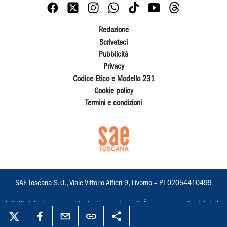
Redazione
Scriveteci
Pubblicità
Privacy
Codice Etico e Modello 231
Cookie policy
Termini e condizioni
SAE Toscana S.r.l., Viale Vittorio Alfieri 9, Livorno – PI 02054410499
I diritti delle immagini e dei testi sono riservati. È espressamente vietata la
loro riproduzione con qualsiasi mezzo e l'adattamento totale o parziale.