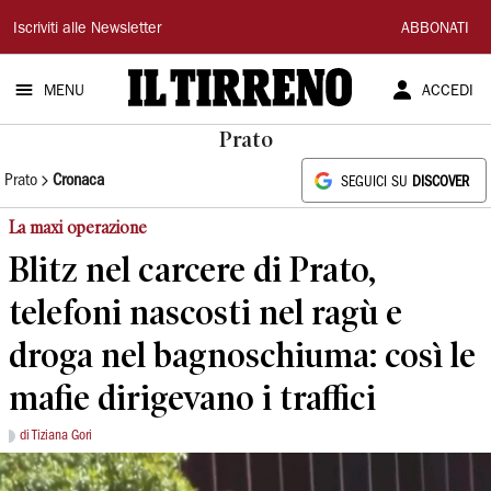
Il
Iscriviti alle Newsletter
ABBONATI
Tirreno
MENU
ACCEDI
Prato
Prato
Cronaca
SEGUICI SU
DISCOVER
La maxi operazione
Blitz nel carcere di Prato,
telefoni nascosti nel ragù e
droga nel bagnoschiuma: così le
mafie dirigevano i traffici
di Tiziana Gori