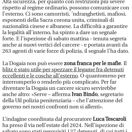
Alta sicurezza, per quanto con restrizioni più severe
rispetto al regime ordinario, possono comunicare con
l’esterno. Ci sono camorristi, ’ndranghetisti, mafiosi,
esponenti della Sacra corona unita, criminali di
nazionalità cinese e albanese. La difficoltà a garantire
la legalità all’interno, ha spinto a dare un segnale
forte. E l’ispezione di sabato mattina - tenuta segreta
anche ai nuovi vertici del carcere - e portata avanti da
263 agenti di varie forze di polizia, il segnale l’ha dato.
La Dogaia non può essere
zona franca per le mafie
. Il
blitz è stato utile per spezzare il legame fra detenuti
eccellenti e le cosche all’esterno
. O quantomeno per
interromperlo o renderlo più complicato. Per far
diventare la Dogaia un carcere sicuro servirebbe
anche altro: «Serve – afferma
Ivan Bindo
, segretario
della Uil polizia penitenziaria – che l’attenzione del
governo nei nostri confronti non si allenti».
L’indagine coordinata dal procuratore
Luca Tescaroli
ha preso il via nell’estate del 2024. Nell’ispezione di
sabato sono stati perquisiti 127 detenuti, di cui tutti i