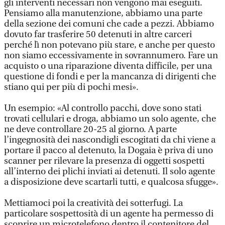
gli interventi necessari non vengono mai eseguiti.
Pensiamo alla manutenzione, abbiamo una parte
della sezione dei comuni che cade a pezzi. Abbiamo
dovuto far trasferire 50 detenuti in altre carceri
perché lì non potevano più stare, e anche per questo
non siamo eccessivamente in sovrannumero. Fare un
acquisto o una riparazione diventa difficile, per una
questione di fondi e per la mancanza di dirigenti che
stiano qui per più di pochi mesi».
Un esempio: «Al controllo pacchi, dove sono stati
trovati cellulari e droga, abbiamo un solo agente, che
ne deve controllare 20-25 al giorno. A parte
l’ingegnosità dei nascondigli escogitati da chi viene a
portare il pacco al detenuto, la Dogaia è priva di uno
scanner per rilevare la presenza di oggetti sospetti
all’interno dei plichi inviati ai detenuti. Il solo agente
a disposizione deve scartarli tutti, e qualcosa sfugge».
Mettiamoci poi la creatività dei sotterfugi. La
particolare sospettosità di un agente ha permesso di
scoprire un microtelefono dentro il contenitore del