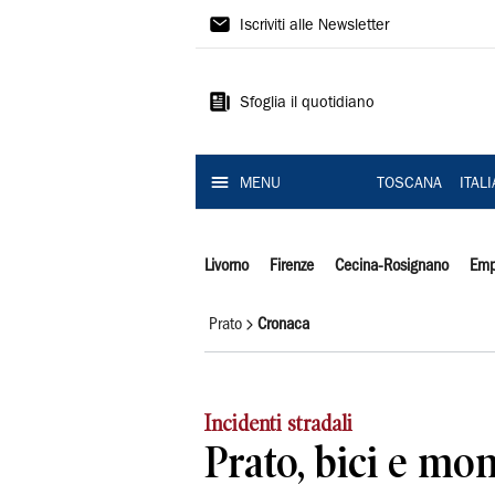
Il
Iscriviti alle Newsletter
Tirreno
Sfoglia il quotidiano
MENU
TOSCANA
ITAL
Livorno
Firenze
Cecina-Rosignano
Emp
Prato
Cronaca
Incidenti stradali
Prato, bici e mo