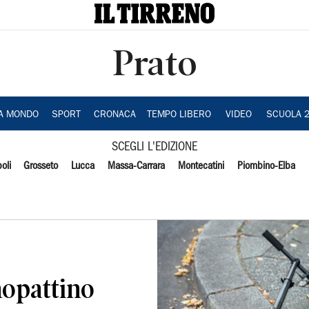
Prato
IA MONDO
SPORT
CRONACA
TEMPO LIBERO
VIDEO
SCUOLA 
SCEGLI L'EDIZIONE
oli
Grosseto
Lucca
Massa-Carrara
Montecatini
Piombino-Elba
nopattino