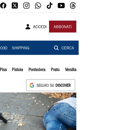
ACCEDI
ABBONATI
2030
SHIPPING
CERCA
Pisa
Pistoia
Pontedera
Prato
Versilia
SEGUICI SU
DISCOVER