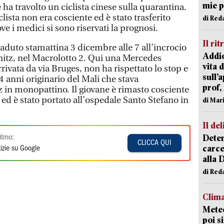
mie 
a travolto un ciclista cinese sulla quarantina.
iclista non era cosciente ed è stato trasferito
di Red
ve i medici si sono riservati la prognosi.
Il rit
aduto stamattina 3 dicembre alle 7 all’incrocio
Addio
nitz, nel Macrolotto 2. Qui una Mercedes
vita 
rivata da via Bruges, non ha rispettato lo stop e
sull’
 anni originario del Mali che stava
prof,
in monopattino. Il giovane è rimasto cosciente
i ed è stato portato all’ospedale Santo Stefano in
di Mar
Il del
Deten
itmo:
CLICCA QUI
carce
izie su Google
alla 
di Red
Clima
Meteo
poi s