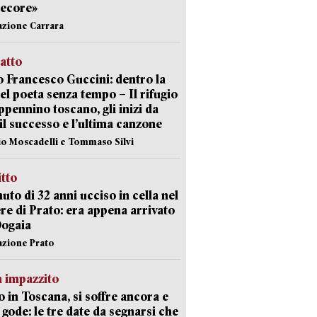
pecore»
azione Carrara
ratto
 Francesco Guccini: dentro la
del poeta senza tempo – Il rifugio
appennino toscano, gli inizi da
 il successo e l’ultima canzone
io Moscadelli e Tommaso Silvi
itto
uto di 32 anni ucciso in cella nel
re di Prato: era appena arrivato
Dogaia
azione Prato
 impazzito
 in Toscana, si soffre ancora e
i gode: le tre date da segnarsi che