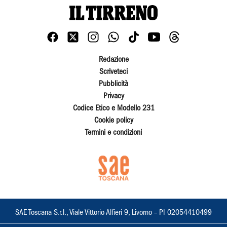
Redazione
Scriveteci
Pubblicità
Privacy
Codice Etico e Modello 231
Cookie policy
Termini e condizioni
SAE Toscana S.r.l., Viale Vittorio Alfieri 9, Livorno – PI 02054410499