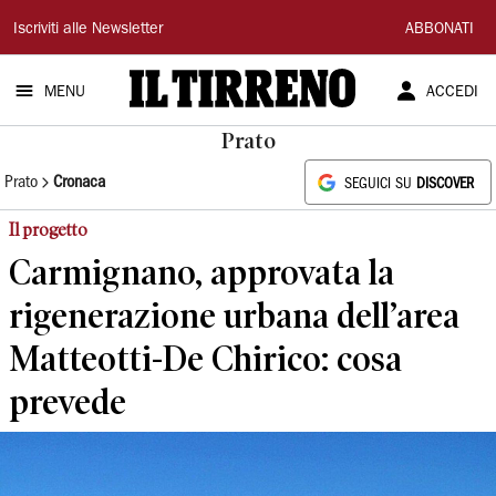
Il
Iscriviti alle Newsletter
ABBONATI
Tirreno
MENU
ACCEDI
Prato
Prato
Cronaca
SEGUICI SU
DISCOVER
Il progetto
Carmignano, approvata la
rigenerazione urbana dell’area
Matteotti-De Chirico: cosa
prevede