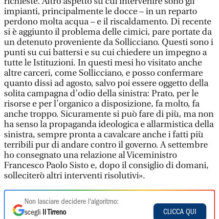
richieste. Altro aspetto su cui intervenire sono gli
impianti, principalmente le docce – in un reparto
perdono molta acqua – e il riscaldamento. Di recente
si è aggiunto il problema delle cimici, pare portate da
un detenuto proveniente da Sollicciano. Questi sono i
punti su cui battersi e su cui chiedere un impegno a
tutte le Istituzioni. In questi mesi ho visitato anche
altre carceri, come Sollicciano, e posso confermare
quanto dissi ad agosto, salvo poi essere oggetto della
solita campagna d’odio della sinistra: Prato, per le
risorse e per l’organico a disposizione, fa molto, fa
anche troppo. Sicuramente si può fare di più, ma non
ha senso la propaganda ideologica e allarmistica della
sinistra, sempre pronta a cavalcare anche i fatti più
terribili pur di andare contro il governo. A settembre
ho consegnato una relazione al Viceministro
Francesco Paolo Sisto e, dopo il consiglio di domani,
solleciterò altri interventi risolutivi».
Non lasciare decidere l'algoritmo:
CLICCA QUI
scegli
Il Tirreno