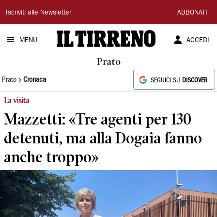
Il
Iscriviti alle Newsletter
ABBONATI
Tirreno
MENU
ACCEDI
Prato
Prato
Cronaca
SEGUICI SU
DISCOVER
La visita
Mazzetti: «Tre agenti per 130
detenuti, ma alla Dogaia fanno
anche troppo»