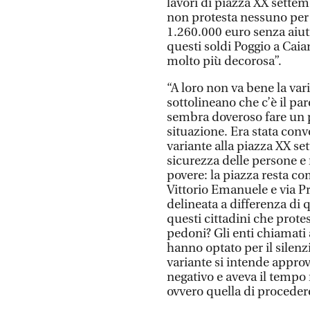
lavori di piazza XX sette
non protesta nessuno per 
1.260.000 euro senza aiut
questi soldi Poggio a Cai
molto più decorosa”.
“A loro non va bene la var
sottolineano che c’è il pa
sembra doveroso fare un 
situazione. Era stata conv
variante alla piazza XX se
sicurezza delle persone e 
povere: la piazza resta co
Vittorio Emanuele e via Pr
delineata a differenza di 
questi cittadini che prot
pedoni? Gli enti chiamati 
hanno optato per il silen
variante si intende appro
negativo e aveva il tempo
ovvero quella di procedere