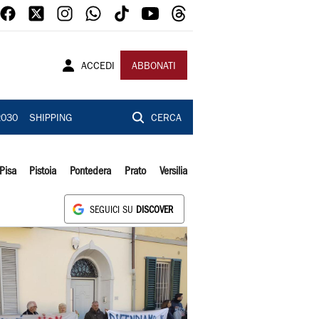
ACCEDI
ABBONATI
2030
SHIPPING
CERCA
Pisa
Pistoia
Pontedera
Prato
Versilia
SEGUICI SU
DISCOVER