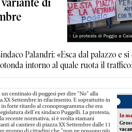
 variante di
embre
◗
La protesta di Poggio a Cai
indaco Palandri: «Esca dal palazzo e si 
otonda intorno al quale ruota il traffico
n centinaio di poggesi per dire "No" alla
a XX Settembre in rifacimento. E soprattutto in
a, in forte ritardo al cronoprogramma che era
 legislatura dell'ex sindaco Puggelli. La protesta,
In ma
la recente normativa, si è svolta stamani
Gross
nti al cantiere di piazza XX Settembre dalle 11
vacan
 un gruppo di cittadini che "non ne possono più