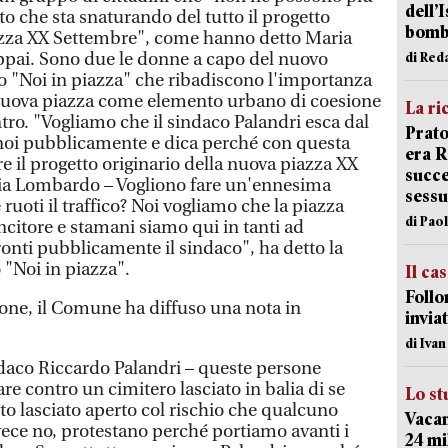
dell’
rto che sta snaturando del tutto il progetto
bom
iazza XX Settembre", come hanno detto Maria
pai. Sono due le donne a capo del nuovo
di Red
 "Noi in piazza" che ribadiscono l'importanza
a nuova piazza come elemento urbano di coesione
La ri
ntro. "Vogliamo che il sindaco Palandri esca dal
Prato
 noi pubblicamente e dica perché con questa
era 
e il progetto originario della nuova piazza XX
succe
ia Lombardo – Vogliono fare un'ennesima
sessu
ruoti il traffico? Noi vogliamo che la piazza
di Pao
incitore e stamani siamo qui in tanti ad
ronti pubblicamente il sindaco", ha detto la
 "Noi in piazza".
Il ca
Follo
ione, il Comune ha diffuso una nota in
inviat
di Iva
indaco Riccardo Palandri – queste persone
e contro un cimitero lasciato in balia di se
Lo st
to lasciato aperto col rischio che qualcuno
Vacan
vece no, protestano perché portiamo avanti i
24 mi