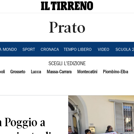
Prato
IA MONDO
SPORT
CRONACA
TEMPO LIBERO
VIDEO
SCUOLA 
SCEGLI L'EDIZIONE
oli
Grosseto
Lucca
Massa-Carrara
Montecatini
Piombino-Elba
a Poggio a