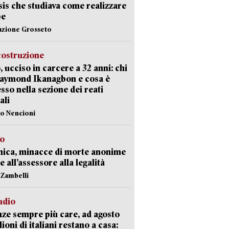
Isis che studiava come realizzare
be
azione Grosseto
costruzione
, ucciso in carcere a 32 anni: chi
Raymond Ikanagbon e cosa è
sso nella sezione dei reati
ali
lo Nencioni
so
nica, minacce di morte anonime
e all’assessore alla legalità
n Zambelli
udio
ze sempre più care, ad agosto
lioni di italiani restano a casa: