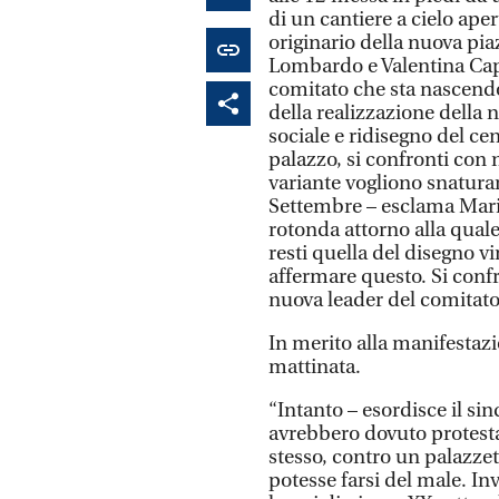
di un cantiere a cielo ape
originario della nuova p
Lombardo e Valentina Cap
comitato che sta nascendo
della realizzazione dell
sociale e ridisegno del ce
palazzo, si confronti con
variante vogliono snaturar
Settembre – esclama Mar
rotonda attorno alla quale 
resti quella del disegno v
affermare questo. Si conf
nuova leader del comitato
In merito alla manifestaz
mattinata.
“Intanto – esordisce il s
avrebbero dovuto protestar
stesso, contro un palazzet
potesse farsi del male. In