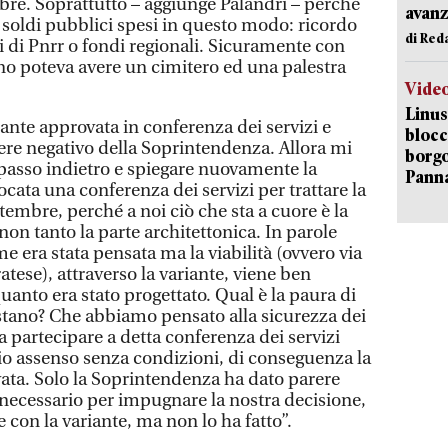
mbre. Soprattutto – aggiunge Palandri – perché
avanz
soldi pubblici spesi in questo modo: ricordo
di Red
i di Pnrr o fondi regionali. Sicuramente con
ano poteva avere un cimitero ed una palestra
Vide
Linus
iante approvata in conferenza dei servizi e
blocc
rere negativo della Soprintendenza. Allora mi
borgo
passo indietro e spiegare nuovamente la
Pann
ocata una conferenza dei servizi per trattare la
ttembre, perché a noi ciò che sta a cuore è la
non tanto la parte architettonica. In parole
me era stata pensata ma la viabilità (ovvero via
atese), attraverso la variante, viene ben
quanto era stato progettato. Qual è la paura di
estano? Che abbiamo pensato alla sicurezza dei
a partecipare a detta conferenza dei servizi
zio assenso senza condizioni, di conseguenza la
vata. Solo la Soprintendenza ha dato parere
 necessario per impugnare la nostra decisione,
 con la variante, ma non lo ha fatto”.