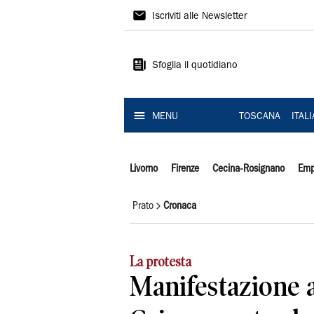
Il
Iscriviti alle Newsletter
Tirreno
Sfoglia il quotidiano
MENU
TOSCANA
ITAL
Livorno
Firenze
Cecina-Rosignano
Emp
Prato
Cronaca
La protesta
Manifestazione 