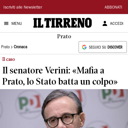
Il
Iscriviti alle Newsletter
ABBONATI
Tirreno
MENU
ACCEDI
Prato
Prato
Cronaca
SEGUICI SU
DISCOVER
Il caso
Il senatore Verini: «Mafia a
Prato, lo Stato batta un colpo»