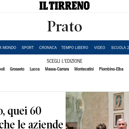
Prato
IA MONDO
SPORT
CRONACA
TEMPO LIBERO
VIDEO
SCUOLA 
SCEGLI L'EDIZIONE
oli
Grosseto
Lucca
Massa-Carrara
Montecatini
Piombino-Elba
o, quei 60
 che le aziende