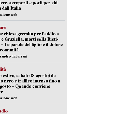
iere, aeroporti e porti per chi
 dall’Italia
azione web
lore
: chiesa gremita per l'addio a
 e Graziella, morti sulla Rieti-
 – Le parole del figlio e il dolore
 comunità
ssandro Tabarrani
lità
 estivo, sabato (8 agosto) da
no nero e traffico intenso fino a
agosto – Quando conviene
re
azione web
udio