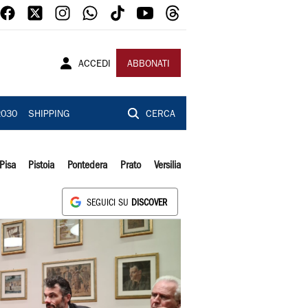
ACCEDI
ABBONATI
2030
SHIPPING
CERCA
Pisa
Pistoia
Pontedera
Prato
Versilia
SEGUICI SU
DISCOVER