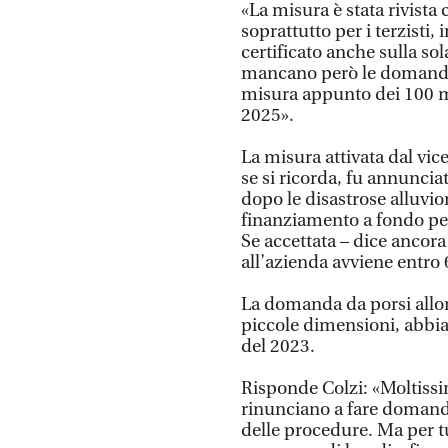
«La misura è stata rivista
soprattutto per i terzisti,
certificato anche sulla sol
mancano però le domande. 
misura appunto dei 100 mil
2025».
La misura attivata dal vic
se si ricorda, fu annuncia
dopo le disastrose alluvi
finanziamento a fondo pe
Se accettata – dice ancora
all’azienda avviene entro 
La domanda da porsi allor
piccole dimensioni, abbia
del 2023.
Risponde Colzi: «Moltiss
rinunciano a fare domand
delle procedure. Ma per tu