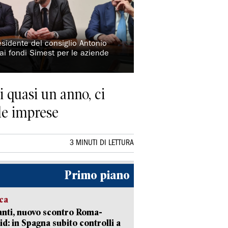
sidente del consiglio Antonio
a ai fondi Simest per le aziende
i quasi un anno, ci
le imprese
3 MINUTI DI LETTURA
Primo piano
ica
nti, nuovo scontro Roma-
d: in Spagna subito controlli a