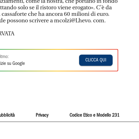
ziamenti, come la nostra, che portano in fondo
attando solo se il ristoro viene erogato». C’è da
la cassaforte che ha ancora 60 milioni di euro.
ende possono scrivere a mcolzi@Lhevo. com.
RVATA
itmo:
CLICCA QUI
izie su Google
ubblicità
Privacy
Codice Etico e Modello 231