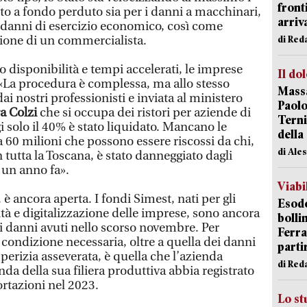
front
to a fondo perduto sia per i danni a macchinari,
arriva
i danni di esercizio economico, così come
zione di un commercialista.
di Red
o disponibilità e tempi accelerati, le imprese
Il do
«La procedura è complessa, ma allo stesso
Massa
ai nostri professionisti e inviata al ministero
Paolo
a Colzi
che si occupa dei ristori per aziende di
Terni
gi solo il 40% è stato liquidato. Mancano le
della
60 milioni che possono essere riscossi da chi,
di Ale
 tutta la Toscana, è stato danneggiato dagli
i un anno fa».
Viabi
è ancora aperta. I fondi Simest, nati per gli
Esodo
ità e digitalizzazione delle imprese, sono ancora
bolli
ai danni avuti nello scorso novembre. Per
Ferr
 condizione necessaria, oltre a quella dei danni
parti
 perizia asseverata, è quella che l’azienda
di Red
nda della sua filiera produttiva abbia registrato
rtazioni nel 2023.
Lo st