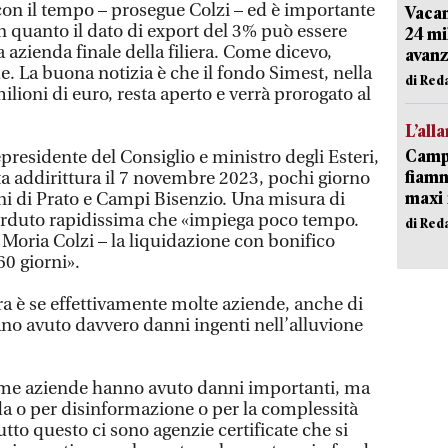
 con il tempo – prosegue Colzi – ed è importante
Vacan
 in quanto il dato di export del 3% può essere
24 mi
a azienda finale della filiera. Come dicevo,
avanz
La buona notizia è che il fondo Simest, nella
di Red
ioni di euro, resta aperto e verrà prorogato al
L’all
Campi
epresidente del Consiglio e ministro degli Esteri,
fiamm
ta addirittura il 7 novembre 2023, pochi giorno
maxi 
oni di Prato e Campi Bisenzio. Una misura di
rduto rapidissima che «impiega poco tempo.
di Red
 Moria Colzi – la liquidazione con bonifico
60 giorni».
a è se effettivamente molte aziende, anche di
no avuto davvero danni ingenti nell’alluvione
ime aziende hanno avuto danni importanti, ma
a o per disinformazione o per la complessità
tto questo ci sono agenzie certificate che si