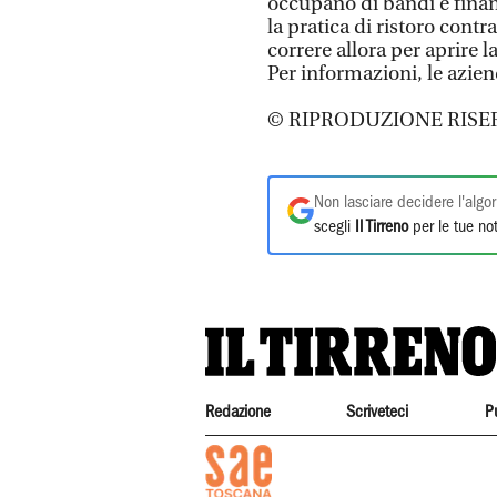
occupano di bandi e finan
la pratica di ristoro contr
correre allora per aprire 
Per informazioni, le azi
© RIPRODUZIONE RISE
Non lasciare decidere l'algor
scegli
Il Tirreno
per le tue not
Redazione
Scriveteci
P