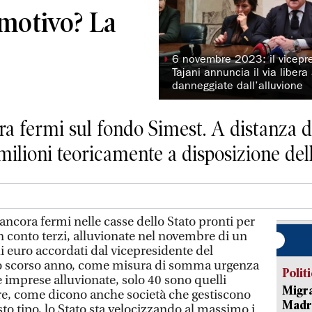
 motivo? La
◗
6 novembre 2023: il vicepre
Tajani annuncia il via liber
danneggiate dall’alluvione
ora fermi sul fondo Simest. A distanza d
milioni teoricamente a disposizione del
ncora fermi nelle casse dello Stato pronti per
n conto terzi, alluvionate nel novembre di un
i euro accordati dal vicepresidente del
o scorso anno, come misura di somma urgenza
Polit
le imprese alluvionate, solo 40 sono quelli
Migra
re, come dicono anche società che gestiscono
Madri
o tipo, lo Stato sta velocizzando al massimo i