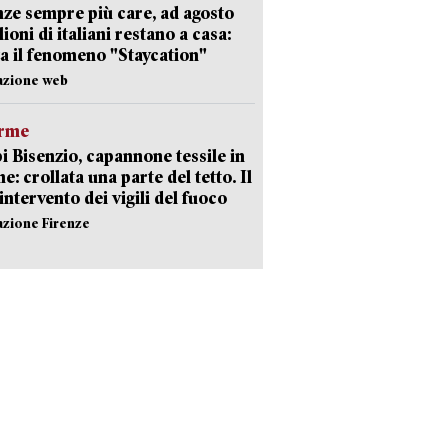
ze sempre più care, ad agosto
lioni di italiani restano a casa:
a il fenomeno "Staycation"
azione web
arme
 Bisenzio, capannone tessile in
e: crollata una parte del tetto. Il
intervento dei vigili del fuoco
azione Firenze