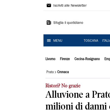
Il
Iscriviti alle Newsletter
Tirreno
Sfoglia il quotidiano
MENU
TOSCANA
ITAL
Livorno
Firenze
Cecina-Rosignano
Emp
Prato
Cronaca
Ristori? No grazie
Alluvione a Prat
milioni di danni