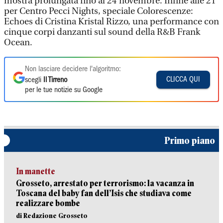
mostra prolungata fino al 24 novembre. Infine alle 21
per Centro Pecci Nights, speciale Colorescenze:
Echoes di Cristina Kristal Rizzo, una performance con
cinque corpi danzanti sul sound della R&B Frank
Ocean.
Non lasciare decidere l'algoritmo:
CLICCA QUI
scegli
Il Tirreno
per le tue notizie su Google
Primo piano
In manette
Grosseto, arrestato per terrorismo: la vacanza in
Toscana del baby fan dell’Isis che studiava come
realizzare bombe
di Redazione Grosseto