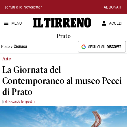
Il
Iscriviti alle Newsletter
ABBONATI
Tirreno
MENU
ACCEDI
Prato
Prato
Cronaca
SEGUICI SU
DISCOVER
Arte
La Giornata del
Contemporaneo al museo Pecci
di Prato
di Riccardo Tempestini