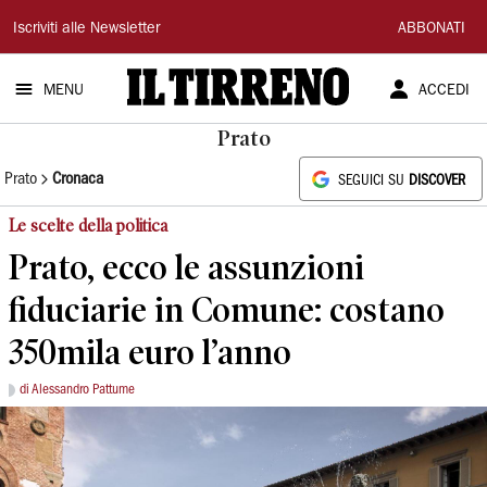
Il
Iscriviti alle Newsletter
ABBONATI
Tirreno
MENU
ACCEDI
Prato
Prato
Cronaca
SEGUICI SU
DISCOVER
Le scelte della politica
Prato, ecco le assunzioni
fiduciarie in Comune: costano
350mila euro l’anno
di Alessandro Pattume