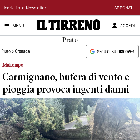
Il
Iscriviti alle Newsletter
ABBONATI
Tirreno
MENU
ACCEDI
Prato
Prato
Cronaca
SEGUICI SU
DISCOVER
Maltempo
Carmignano, bufera di vento e
pioggia provoca ingenti danni