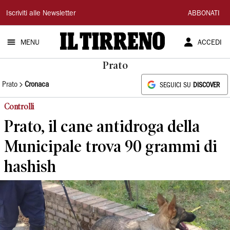
Il
Iscriviti alle Newsletter
ABBONATI
Tirreno
MENU
ACCEDI
Prato
Prato
Cronaca
SEGUICI SU
DISCOVER
Controlli
Prato, il cane antidroga della
Municipale trova 90 grammi di
hashish