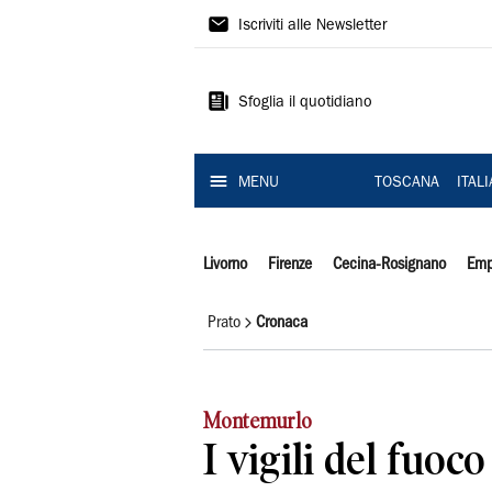
Il
Iscriviti alle Newsletter
Tirreno
Sfoglia il quotidiano
MENU
TOSCANA
ITAL
Livorno
Firenze
Cecina-Rosignano
Emp
Prato
Cronaca
Montemurlo
I vigili del fuoc