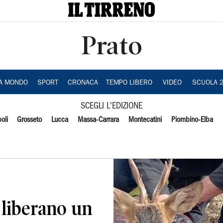
Prato
IA MONDO
SPORT
CRONACA
TEMPO LIBERO
VIDEO
SCUOLA 
SCEGLI L'EDIZIONE
oli
Grosseto
Lucca
Massa-Carrara
Montecatini
Piombino-Elba
o liberano un