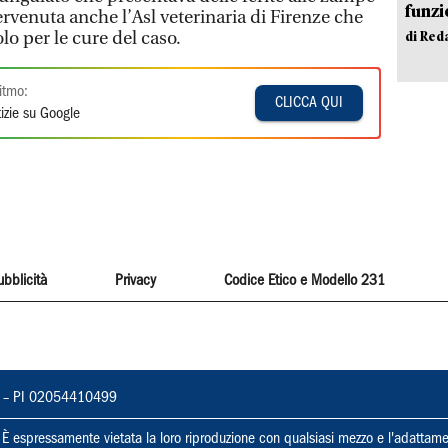
funzi
tervenuta anche l’Asl veterinaria di Firenze che
olo per le cure del caso.
di Red
itmo:
CLICCA QUI
izie su Google
ubblicità
Privacy
Codice Etico e Modello 231
vorno – PI 02054410499
ti. È espressamente vietata la loro riproduzione con qualsiasi mezzo e l'adattame