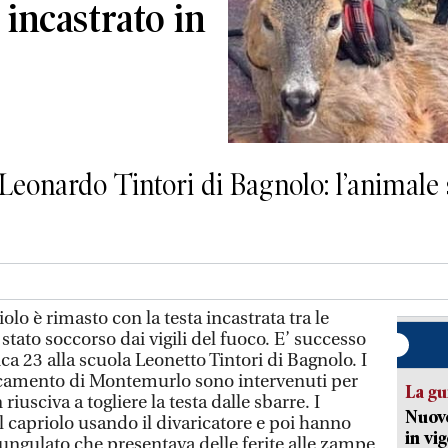
 incastrato in
 Leonardo Tintori di Bagnolo: l’animale 
è rimasto con la testa incastrata tra le
stato soccorso dai vigili del fuoco. E’ successo
a 23 alla scuola Leonetto Tintori di Bagnolo. I
accamento di Montemurlo sono intervenuti per
La gu
riusciva a togliere la testa dalle sbarre. I
Nuovo
l capriolo usando il divaricatore e poi hanno
in vi
’ungulato che presentava delle ferite alle zampe