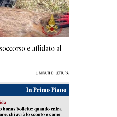
soccorso e affidato al
1 MINUTI DI LETTURA
In Primo Piano
ida
 bonus bollette: quando entra
gore, chi avrà lo sconto e come