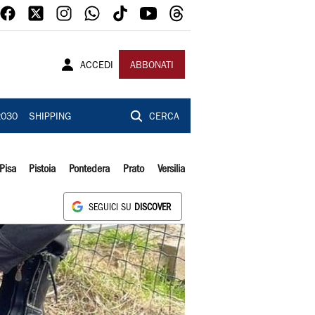
ACCEDI
ABBONATI
2030
SHIPPING
CERCA
Pisa
Pistoia
Pontedera
Prato
Versilia
SEGUICI SU
DISCOVER