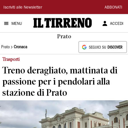
Il
Iscriviti alle Newsletter
ABBONATI
Tirreno
MENU
ACCEDI
Prato
Prato
Cronaca
SEGUICI SU
DISCOVER
Trasporti
Treno deragliato, mattinata di
passione per i pendolari alla
stazione di Prato