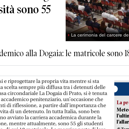
rsità sono 55
◗
La cerimonia del carcere de
demico alla Dogaia: le matricole sono 1
 e riprogettare la propria vita mentre si sta
scelta sempre più diffusa tra i detenuti delle
 casa circondariale La Dogaia di Prato, si è tenuta
o accademico penitenziario, un’occasione che
La pr
ti di riflessione, a partire dall’importanza che
Meteo
vita di un detenuto. In tutta Italia, sono ben
l’ult
nno avviato la carriera accademica durante la
l’alla
ne, mentre attualmente, sono 55 gli studenti
di Tom