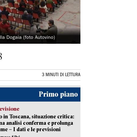
lla Dogaia (foto Autovino)
8
3 MINUTI DI LETTURA
Primo piano
evisione
 in Toscana, situazione critica:
ima analisi conferma e prolunga
rme – I dati e le previsioni
maso Silvi