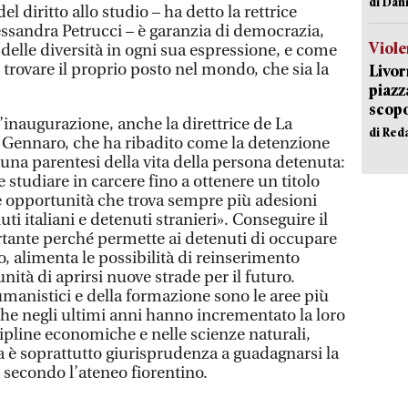
di Dan
el diritto allo studio – ha detto la rettrice
essandra Petrucci – è garanzia di democrazia,
Viole
delle diversità in ogni sua espressione, e come
trovare il proprio posto nel mondo, che sia la
Livor
piazz
scopo
inaugurazione, anche la direttrice de La
di Red
 Gennaro, che ha ribadito come la detenzione
una parentesi della vita della persona detenuta:
 studiare in carcere fino a ottenere un titolo
 opportunità che trova sempre più adesioni
ti italiani e detenuti stranieri». Conseguire il
tante perché permette ai detenuti di occupare
o, alimenta le possibilità di reinserimento
nità di aprirsi nuove strade per il futuro.
umanistici e della formazione sono le aree più
che negli ultimi anni hanno incrementato la loro
ipline economiche e nelle scienze naturali,
 è soprattutto giurisprudenza a guadagnarsi la
, secondo l’ateneo fiorentino.