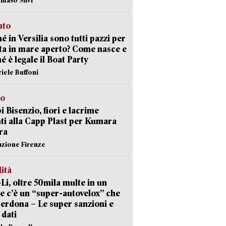
nto
é in Versilia sono tutti pazzi per
sta in mare aperto? Come nasce e
é è legale il Boat Party
riele Buffoni
to
 Bisenzio, fiori e lacrime
ti alla Capp Plast per Kumara
ra
azione Firenze
lità
-Li, oltre 50mila multe in un
e c’è un “super-autovelox” che
erdona – Le super sanzioni e
i dati