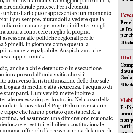
ino, di cui 18 matricole. La maggior parte di loro,
a circondariale pratese. Per i detenuti,
o universitario può rappresentare un momento
L’eve
biarli per sempre, aiutandoli a vedere quella
Perch
tudiare in carcere permette di riflettere sugli
la fe
ra aiuta a conoscere meglio la propria
perch
l’assessora alle politiche regionali per le
di Gab
a Spinelli. In giornate come questa la
 più concreta e palpabile. Auspichiamo che
uesta opportunità».
Il lut
Campi
tudio, anche a chi è detenuto o in esecuzione
davan
o intrapreso dall’università, che si è
Geda
te attraverso la ristrutturazione delle due sale
di Red
la Dogaia di media e alta sicurezza, l’acquisto di
 stampanti. L’università mette inoltre a
ateriale necessario per lo studio. Nel corso della
Viabi
icordato la nascita del Pup (Polo universitario
Fi-Pi
le tappe che hanno portato questa realtà, a
anno 
iorentina, ad assumere una dimensione regionale
non p
rieducare e restituire il rilievo costituzionale
tutti 
a umana, offrendo l’accesso ai corsi di laurea di