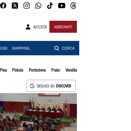
ACCEDI
ABBONATI
2030
SHIPPING
CERCA
Pisa
Pistoia
Pontedera
Prato
Versilia
SEGUICI SU
DISCOVER