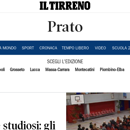
Prato
IA MONDO
SPORT
CRONACA
TEMPO LIBERO
VIDEO
SCUOLA 
SCEGLI L'EDIZIONE
oli
Grosseto
Lucca
Massa-Carrara
Montecatini
Piombino-Elba
 studiosi: gli