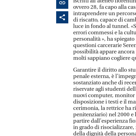
iscritti all’ateneo fiorent
ovvero 28, fa capo alla cas
intraprendere un percors
di riscatto, capace di cam
luce in fondo al tunnel. «S
errori commessi e la cultu
personalità », ha spiegato 
questioni carcerarie Seren
possibilità appare ancora
molti sappiano cogliere q
Garantire il diritto allo s
penale esterna, è l’impegn
sostanziato anche di recen
riservate agli studenti del
nuovi computer, monitor e
disposizione i testi e il m
cerimonia, la rettrice ha r
penitenziario) nel 2000 e 
partire dall’esperienza f
in grado di risocializzare, 
della dignità della person