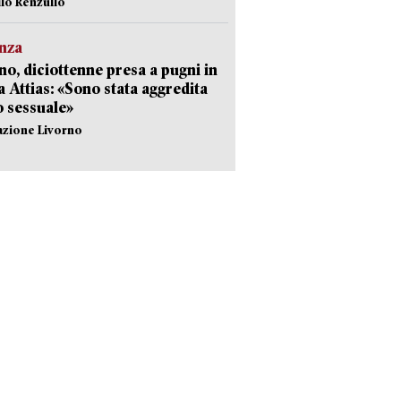
ilo Renzullo
nza
no, diciottenne presa a pugni in
a Attias: «Sono stata aggredita
 sessuale»
azione Livorno