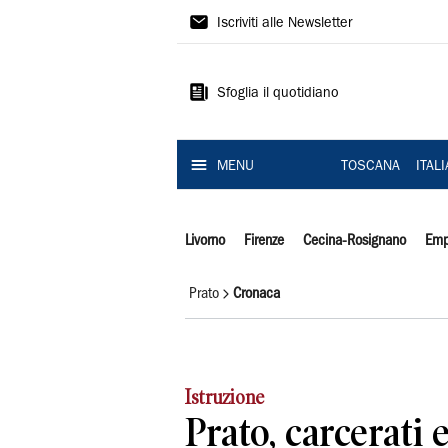
Il
Iscriviti alle Newsletter
Tirreno
Sfoglia il quotidiano
MENU
TOSCANA
ITAL
Livorno
Firenze
Cecina-Rosignano
Emp
Prato
Cronaca
Istruzione
Prato, carcerati e