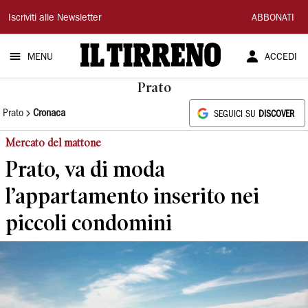
Il
Iscriviti alle Newsletter
ABBONATI
Tirreno
MENU
ACCEDI
Prato
Prato
Cronaca
SEGUICI SU
DISCOVER
Mercato del mattone
Prato, va di moda
l’appartamento inserito nei
piccoli condomini