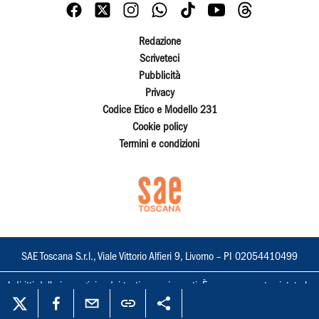
Redazione
Scriveteci
Pubblicità
Privacy
Codice Etico e Modello 231
Cookie policy
Termini e condizioni
SAE Toscana S.r.l., Viale Vittorio Alfieri 9, Livorno – PI 02054410499
I diritti delle immagini e dei testi sono riservati. È espressamente vietata la
loro riproduzione con qualsiasi mezzo e l'adattamento totale o parziale.