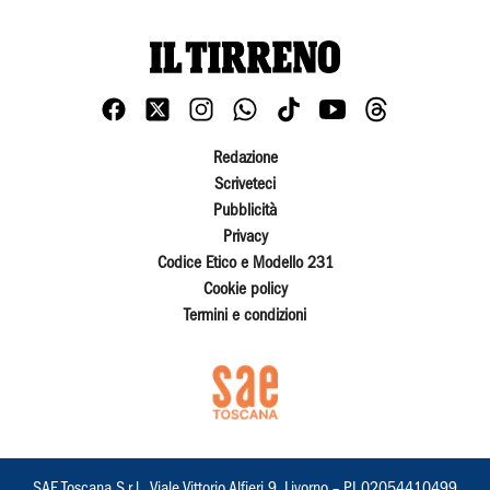
Redazione
Scriveteci
Pubblicità
Privacy
Codice Etico e Modello 231
Cookie policy
Termini e condizioni
SAE Toscana S.r.l., Viale Vittorio Alfieri 9, Livorno – PI 02054410499