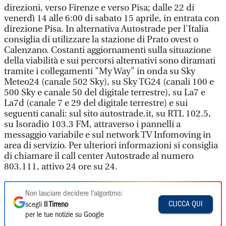
direzioni, verso Firenze e verso Pisa; dalle 22 di
venerdì 14 alle 6:00 di sabato 15 aprile, in entrata con
direzione Pisa. In alternativa Autostrade per l'Italia
consiglia di utilizzare la stazione di Prato ovest o
Calenzano. Costanti aggiornamenti sulla situazione
della viabilità e sui percorsi alternativi sono diramati
tramite i collegamenti "My Way" in onda su Sky
Meteo24 (canale 502 Sky), su Sky TG24 (canali 100 e
500 Sky e canale 50 del digitale terrestre), su La7 e
La7d (canale 7 e 29 del digitale terrestre) e sui
seguenti canali: sul sito autostrade.it, su RTL 102.5,
su Isoradio 103.3 FM, attraverso i pannelli a
messaggio variabile e sul network TV Infomoving in
area di servizio. Per ulteriori informazioni si consiglia
di chiamare il call center Autostrade al numero
803.111, attivo 24 ore su 24.
Non lasciare decidere l'algoritmo:
CLICCA QUI
scegli
Il Tirreno
per le tue notizie su Google