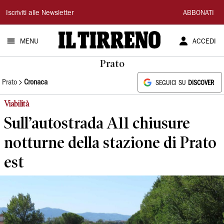
Il
Iscriviti alle Newsletter
ABBONATI
Tirreno
MENU
ACCEDI
Prato
Prato
Cronaca
SEGUICI SU
DISCOVER
Viabilità
Sull’autostrada A11 chiusure
notturne della stazione di Prato
est