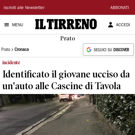
Il
Iscriviti alle Newsletter
ABBONATI
Tirreno
MENU
ACCEDI
Prato
Prato
Cronaca
SEGUICI SU
DISCOVER
incidente
Identificato il giovane ucciso da
un'auto alle Cascine di Tavola