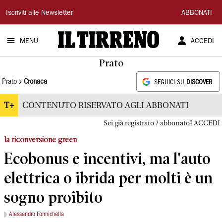
Il
Iscriviti alle Newsletter
ABBONATI
Tirreno
MENU
ACCEDI
Prato
Prato
Cronaca
SEGUICI SU
DISCOVER
T+
CONTENUTO RISERVATO AGLI ABBONATI
Sei già registrato / abbonato? ACCEDI
la riconversione green
Ecobonus e incentivi, ma l'auto
elettrica o ibrida per molti è un
sogno proibito
Alessandro Formichella