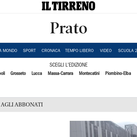
Prato
IA MONDO
SPORT
CRONACA
TEMPO LIBERO
VIDEO
SCUOLA 
SCEGLI L'EDIZIONE
oli
Grosseto
Lucca
Massa-Carrara
Montecatini
Piombino-Elba
AGLI ABBONATI