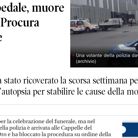
pedale, muore
a Procura
e
◗
Una volante della polizia da
(archivio)
stato ricoverato la scorsa settimana pe
'autopsia per stabilire le cause della m
er la celebrazione del funerale, ma nel
la polizia è arrivata alle Cappelle del
o e ha bloccato la procedura su ordine della