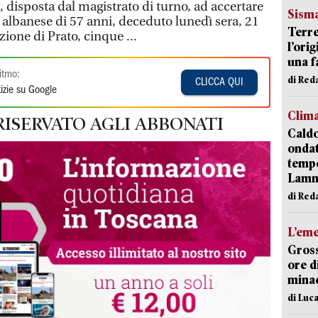
 disposta dal magistrato di turno, ad accertare
Sism
 albanese di 57 anni, deceduto lunedì sera, 21
Terre
zione di Prato, cinque ...
l’ori
una f
itmo:
di Re
CLICCA QUI
izie su Google
Clim
RISERVATO AGLI ABBONATI
Caldo
onda
tempe
Lam
di Red
L’em
Gross
ore d
minac
di Luca