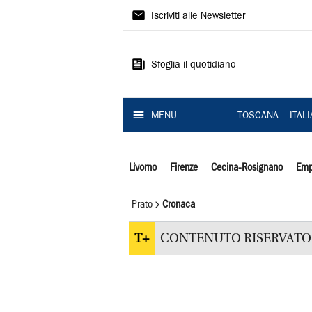
Il
Iscriviti alle Newsletter
Tirreno
Sfoglia il quotidiano
MENU
TOSCANA
ITAL
Livorno
Firenze
Cecina-Rosignano
Emp
Prato
Cronaca
T+
CONTENUTO RISERVATO 