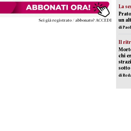
La se
Prato
un al
Sei già registrato / abbonato? ACCEDI
di Pao
Il rit
Morto
chi er
straz
sotto
di Red