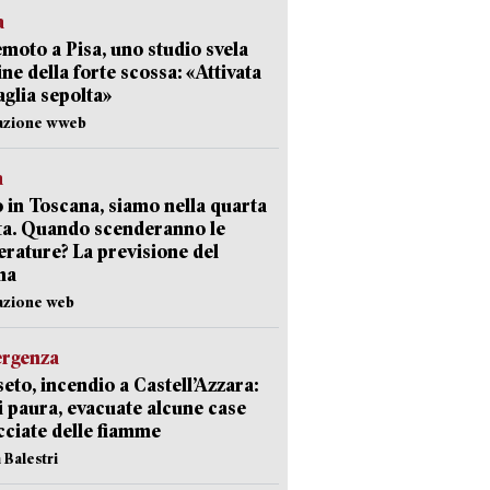
a
moto a Pisa, uno studio svela
gine della forte scossa: «Attivata
aglia sepolta»
dazione wweb
a
 in Toscana, siamo nella quarta
ta. Quando scenderanno le
rature? La previsione del
ma
azione web
ergenza
eto, incendio a Castell’Azzara:
i paura, evacuate alcune case
ciate delle fiamme
 Balestri