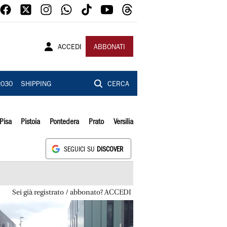
ACCEDI
ABBONATI
2030
SHIPPING
CERCA
Pisa
Pistoia
Pontedera
Prato
Versilia
SEGUICI SU
DISCOVER
Sei già registrato / abbonato? ACCEDI