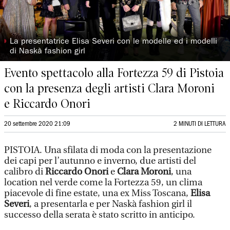
◗
La presentatrice Elisa Severi con le modelle ed i modelli
di Naskà fashion girl
Evento spettacolo alla Fortezza 59 di Pistoia
con la presenza degli artisti Clara Moroni
e Riccardo Onori
20 settembre 2020 21:09
2 MINUTI DI LETTURA
PISTOIA. Una sfilata di moda con la presentazione
dei capi per l’autunno e inverno, due artisti del
calibro di
Riccardo Onori
e
Clara Moroni
, una
location nel verde come la Fortezza 59, un clima
piacevole di fine estate, una ex Miss Toscana,
Elisa
Severi
, a presentarla e per Naskà fashion girl il
successo della serata è stato scritto in anticipo.