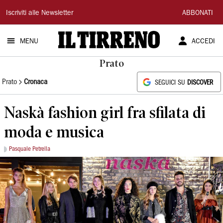
Il
Iscriviti alle Newsletter
ABBONATI
Tirreno
MENU
ACCEDI
Prato
Prato
Cronaca
SEGUICI SU
DISCOVER
Naskà fashion girl fra sfilata di
moda e musica
Pasquale Petrella