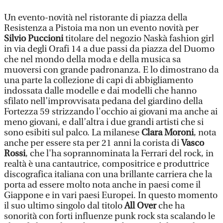
Un evento-novità nel ristorante di piazza della
Resistenza a Pistoia ma non un evento novità per
Silvio Puccioni
titolare del negozio Naskà fashion girl
in via degli Orafi 14 a due passi da piazza del Duomo
che nel mondo della moda e della musica sa
muoversi con grande padronanza. E lo dimostrano da
una parte la collezione di capi di abbigliamento
indossata dalle modelle e dai modelli che hanno
sfilato nell’improvvisata pedana del giardino della
Fortezza 59 strizzando l'occhio ai giovani ma anche ai
meno giovani, e dall’altra i due grandi artisti che si
sono esibiti sul palco. La milanese
Clara Moroni
, nota
anche per essere sta per 21 anni la corista di
Vasco
Rossi
, che l'ha soprannominata la Ferrari del rock, in
realtà è una cantautrice, compositrice e produttrice
discografica italiana con una brillante carriera che la
porta ad essere molto nota anche in paesi come il
Giappone e in vari paesi Europei. In questo momento
il suo ultimo singolo dal titolo
All Over
che ha
sonorità con forti influenze punk rock sta scalando le