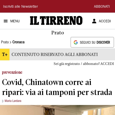
Il
Iscriviti alle Newsletter
ABBONATI
Tirreno
MENU
ACCEDI
Prato
Prato
Cronaca
SEGUICI SU
DISCOVER
T+
CONTENUTO RISERVATO AGLI ABBONATI
Sei già registrato / abbonato? ACCEDI
prevenzione
Covid, Chinatown corre ai
ripari: via ai tamponi per strada
Maria Lardara