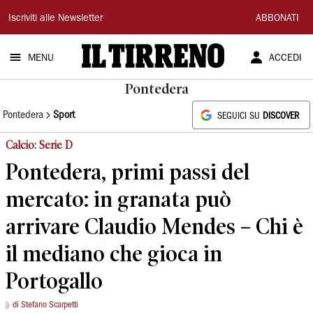
Il
Iscriviti alle Newsletter
ABBONATI
Tirreno
MENU
ACCEDI
Pontedera
Pontedera
Sport
SEGUICI SU
DISCOVER
Calcio: Serie D
Pontedera, primi passi del
mercato: in granata può
arrivare Claudio Mendes – Chi è
il mediano che gioca in
Portogallo
di Stefano Scarpetti