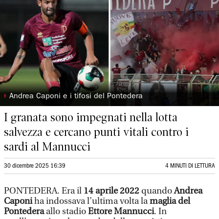
◗
Andrea Caponi e i tifosi del Pontedera
I granata sono impegnati nella lotta
salvezza e cercano punti vitali contro i
sardi al Mannucci
30 dicembre 2025 16:39
4 MINUTI DI LETTURA
PONTEDERA. Era il
14 aprile 2022
quando
Andrea
Caponi
ha indossava l’ultima volta la
maglia del
Pontedera
allo stadio
Ettore Mannucci
. In