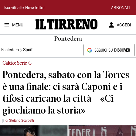
Il
Iscriviti alle Newsletter
ABBONATI
Tirreno
MENU
ACCEDI
Pontedera
Pontedera
Sport
SEGUICI SU
DISCOVER
Calcio: Serie C
Pontedera, sabato con la Torres
è una finale: ci sarà Caponi e i
tifosi caricano la città – «Ci
giochiamo la storia»
di Stefano Scarpetti