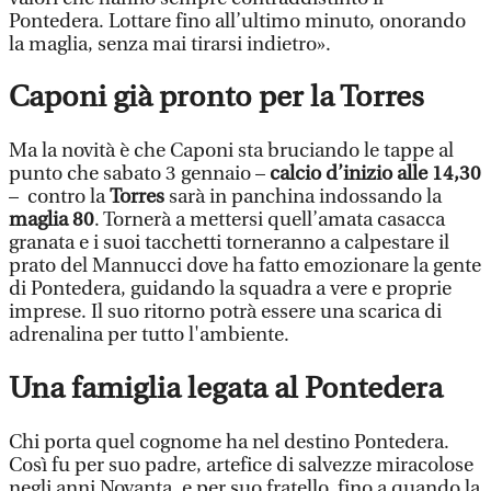
Pontedera. Lottare fino all’ultimo minuto, onorando
la maglia, senza mai tirarsi indietro».
Caponi già pronto per la Torres
Ma la novità è che Caponi sta bruciando le tappe al
punto che sabato 3 gennaio –
calcio d’inizio alle 14,30
– contro la
Torres
sarà in panchina indossando la
maglia 80
. Tornerà a mettersi quell’amata casacca
granata e i suoi tacchetti torneranno a calpestare il
prato del Mannucci dove ha fatto emozionare la gente
di Pontedera, guidando la squadra a vere e proprie
imprese. Il suo ritorno potrà essere una scarica di
adrenalina per tutto l'ambiente.
Una famiglia legata al Pontedera
Chi porta quel cognome ha nel destino Pontedera.
Così fu per suo padre, artefice di salvezze miracolose
negli anni Novanta, e per suo fratello, fino a quando la