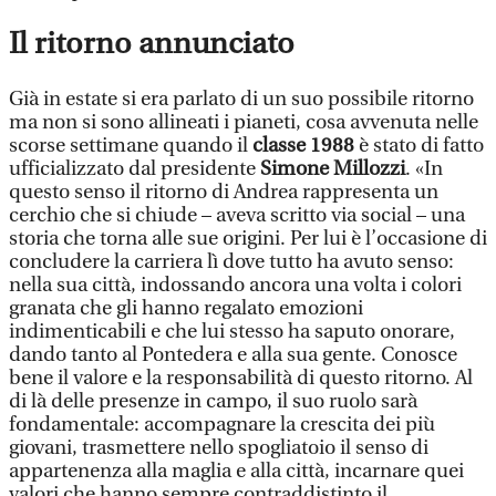
Il ritorno annunciato
Già in estate si era parlato di un suo possibile ritorno
ma non si sono allineati i pianeti, cosa avvenuta nelle
scorse settimane quando il
classe 1988
è stato di fatto
ufficializzato dal presidente
Simone Millozzi
. «In
questo senso il ritorno di Andrea rappresenta un
cerchio che si chiude – aveva scritto via social – una
storia che torna alle sue origini. Per lui è l’occasione di
concludere la carriera lì dove tutto ha avuto senso:
nella sua città, indossando ancora una volta i colori
granata che gli hanno regalato emozioni
indimenticabili e che lui stesso ha saputo onorare,
dando tanto al Pontedera e alla sua gente. Conosce
bene il valore e la responsabilità di questo ritorno. Al
di là delle presenze in campo, il suo ruolo sarà
fondamentale: accompagnare la crescita dei più
giovani, trasmettere nello spogliatoio il senso di
appartenenza alla maglia e alla città, incarnare quei
valori che hanno sempre contraddistinto il