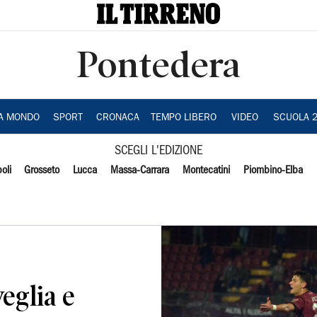
Pontedera
IA MONDO
SPORT
CRONACA
TEMPO LIBERO
VIDEO
SCUOLA 
SCEGLI L'EDIZIONE
oli
Grosseto
Lucca
Massa-Carrara
Montecatini
Piombino-Elba
veglia e