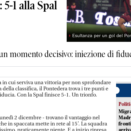
 5-1 alla Spal
◗
Esultanza per un gol del Pon
 un momento decisivo: iniezione di fiduc
n cui serviva una vittoria per non sprofondare
della classifica, il Pontedera trova i tre punti e
ducia. Con la Spal finisce 5-1. Un trionfo.
Polit
Migra
 lunedì 2 dicembre - trovano il vantaggio nel
Madri
e in spaccata mette in rete al 15’. La squadra
front
ssimo, praticamente niente. E a inizio ripresa
arriva