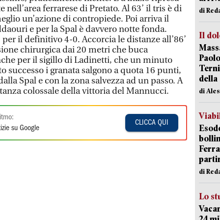
 nell’area ferrarese di Pretato. Al 63’ il tris è di
di Red
meglio un’azione di contropiede. Poi arriva il
ddaouri e per la Spal è davvero notte fonda.
Il do
 per il definitivo 4-0. Accorcia le distanze all’86’
Massa
ione chirurgica dai 20 metri che buca
Paolo
he per il sigillo di Ladinetti, che un minuto
Terni
to successo i granata salgono a quota 16 punti,
della
dalla Spal e con la zona salvezza ad un passo. A
anza colossale della vittoria del Mannucci.
di Ale
Viabi
itmo:
CLICCA QUI
Esodo
izie su Google
bolli
Ferr
parti
di Red
Lo st
Vacan
24 mi