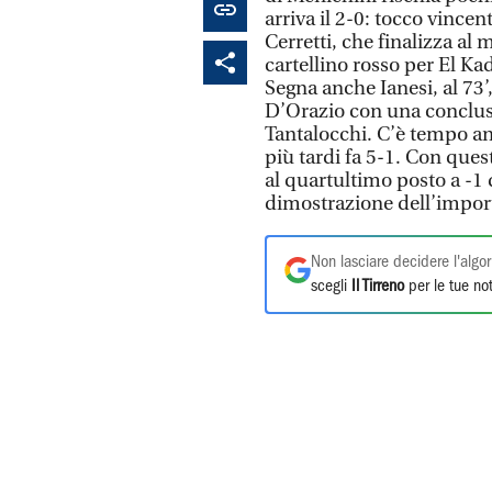
arriva il 2-0: tocco vincente
Cerretti, che finalizza al 
cartellino rosso per El Ka
Segna anche Ianesi, al 73’,
D’Orazio con una conclus
Tantalocchi. C’è tempo anc
più tardi fa 5-1. Con ques
al quartultimo posto a -1 
dimostrazione dell’import
Non lasciare decidere l'algor
scegli
Il Tirreno
per le tue not