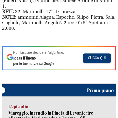
(Pilleri/Russo). IV ufficiale: Daniele Aronne di Roma
1.
RETI:
32’ Martinelli, 17’ st Corazza
NOTE:
ammoniti Alagna, Espeche, Silipo, Pietra, Sala,
Gagliolo, Martinelli. Angoli 5-2 rec. 0’+5’. Spettatori
2.000.
Non lasciare decidere l'algoritmo:
CLICCA QUI
scegli
Il Tirreno
per le tue notizie su Google
Primo piano
L’episodio
Viareggio, incendio in Pineta di Levante: tre