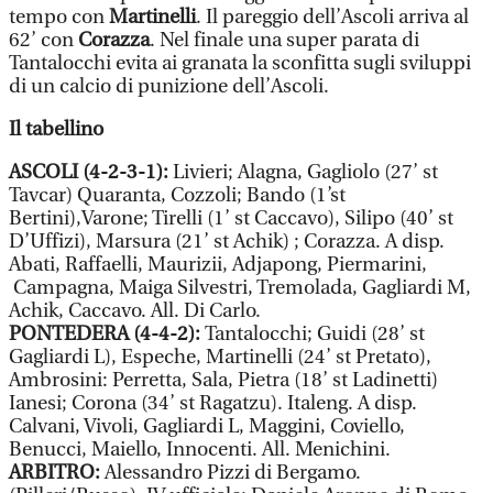
tempo con
Martinelli
. Il pareggio dell’Ascoli arriva al
62’ con
Corazza
. Nel finale una super parata di
Tantalocchi evita ai granata la sconfitta sugli sviluppi
di un calcio di punizione dell’Ascoli.
Il tabellino
ASCOLI (4-2-3-1):
Livieri; Alagna, Gagliolo (27’ st
Tavcar) Quaranta, Cozzoli; Bando (1’st
Bertini),Varone; Tirelli (1’ st Caccavo), Silipo (40’ st
D’Uffizi), Marsura (21’ st Achik) ; Corazza. A disp.
Abati, Raffaelli, Maurizii, Adjapong, Piermarini,
Campagna, Maiga Silvestri, Tremolada, Gagliardi M,
Achik, Caccavo. All. Di Carlo.
PONTEDERA (4-4-2):
Tantalocchi; Guidi (28’ st
Gagliardi L), Espeche, Martinelli (24’ st Pretato),
Ambrosini: Perretta, Sala, Pietra (18’ st Ladinetti)
Ianesi; Corona (34’ st Ragatzu). Italeng. A disp.
Calvani, Vivoli, Gagliardi L, Maggini, Coviello,
Benucci, Maiello, Innocenti. All. Menichini.
ARBITRO:
Alessandro Pizzi di Bergamo.