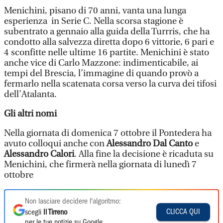
Menichini, pisano di 70 anni, vanta una lunga
esperienza in Serie C. Nella scorsa stagione è
subentrato a gennaio alla guida della Turrris, che ha
condotto alla salvezza diretta dopo 6 vittorie, 6 pari e
4 sconfitte nelle ultime 16 partite. Menichini è stato
anche vice di Carlo Mazzone: indimenticabile, ai
tempi del Brescia, l’immagine di quando provò a
fermarlo nella scatenata corsa verso la curva dei tifosi
dell’Atalanta.
Gli altri nomi
Nella giornata di domenica 7 ottobre il Pontedera ha
avuto colloqui anche con
Alessandro Dal Canto
e
Alessandro Calori
. Alla fine la decisione è ricaduta su
Menichini, che firmerà nella giornata di lunedì 7
ottobre
Non lasciare decidere l'algoritmo:
CLICCA QUI
scegli
Il Tirreno
per le tue notizie su Google