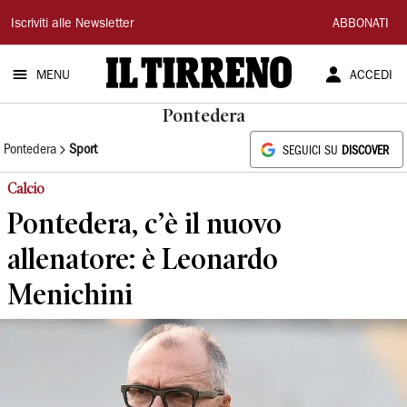
Il
Iscriviti alle Newsletter
ABBONATI
Tirreno
MENU
ACCEDI
Pontedera
Pontedera
Sport
SEGUICI SU
DISCOVER
Calcio
Pontedera, c’è il nuovo
allenatore: è Leonardo
Menichini