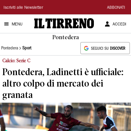
Il
Iscriviti alle Newsletter
ABBONATI
Tirreno
MENU
ACCEDI
Pontedera
Pontedera
Sport
SEGUICI SU
DISCOVER
Calcio: Serie C
Pontedera, Ladinetti è ufficiale:
altro colpo di mercato dei
granata