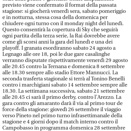
previsto viene confermato il format della passata
stagione: si giocherà venerdì sera, sabato pomeriggio
e in notturna, stessa cosa della domenica per
chiudere ogni turno con il monday night del lunedì.
Questo consentirà la copertura di Sky che seguirà
ogni partita della terza serie, la Rai dovrebbe avere
come gli scorsi anni la gara del lunedì e una dei
playoff. I granata esordiranno sabato 24 agosto a
Legnago alle ore 18, poi le due gare casalinghe
verranno disputate rispettivamente venerdì 29 agosto
alle 20.45 contro la Ternana e domenica 8 settembre
alle 18.30 sempre allo stadio Ettore Mannucci. La
seconda trasferta stagionale si terrà al Tonino Benelli
contro i marchigiani sabato 14 settembre sempre alle
18.30. La settimana successiva, sabato 21 settembre
alle 20.45 ci sarà il primo derby, contro l'Arezzo. La
gara contro gli amaranto darà il via al primo tour de
force della stagione: giovedì 26 settembre il viaggio
verso Pineto nel primo turno infrasettimanale della
stagione e 4 giorni dopo il match interno contro il
Campobasso in programma domenica 28 settembre