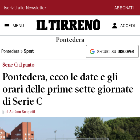
Il
Iscriviti alle Newsletter
ABBONATI
Tirreno
MENU
ACCEDI
Pontedera
Pontedera
Sport
SEGUICI SU
DISCOVER
Serie C: il punto
Pontedera, ecco le date e gli
orari delle prime sette giornate
di Serie C
di Stefano Scarpetti