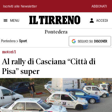
Il
Iscriviti alle Newsletter
ABBONATI
Tirreno
MENU
ACCEDI
Pontedera
Pontedera
Sport
SEGUICI SU
DISCOVER
motori/1
Al rally di Casciana “Città di
Pisa” super