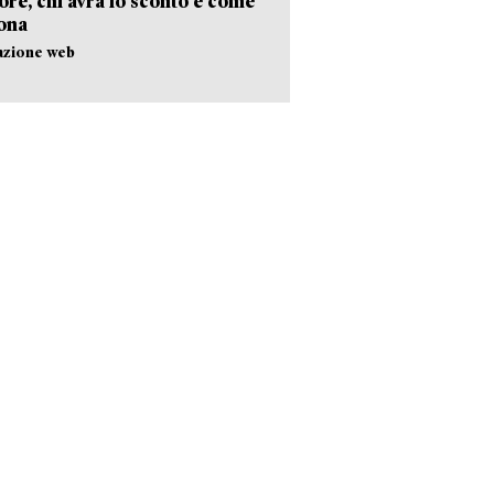
gore, chi avrà lo sconto e come
ona
azione web