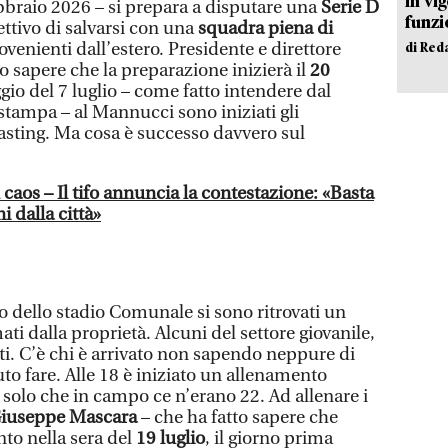
in vi
ebbraio 2026 – si prepara a disputare una
Serie D
funzi
iettivo di salvarsi con una
squadra piena di
rovenienti dall’estero. Presidente e direttore
di Red
 sapere che la preparazione inizierà il
20
gio del 7 luglio – come fatto intendere dal
stampa – al Mannucci sono iniziati gli
casting. Ma cosa è successo davvero sul
 caos – Il tifo annuncia la contestazione: «Basta
ni dalla città»
ico dello stadio Comunale si sono ritrovati un
ti dalla proprietà. Alcuni del settore giovanile,
ati. C’è chi è arrivato non sapendo neppure di
to fare. Alle 18 è iniziato un allenamento
, solo che in campo ce n’erano 22. Ad allenare i
iuseppe Mascara
– che ha fatto sapere che
nto nella sera del
19 luglio
, il giorno prima