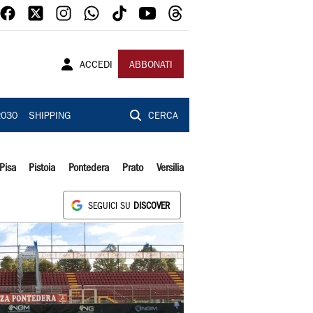
ACCEDI
ABBONATI
2030
SHIPPING
CERCA
Pisa
Pistoia
Pontedera
Prato
Versilia
SEGUICI SU
DISCOVER