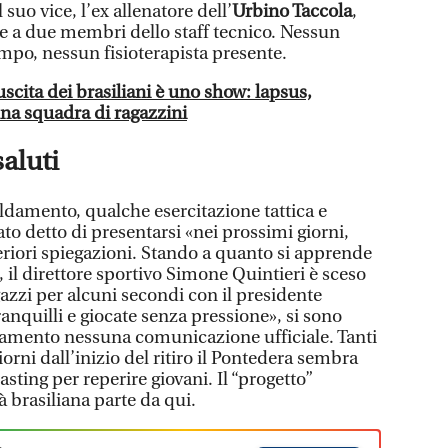
l suo vice, l’ex allenatore dell’
Urbino Taccola
,
e a due membri dello staff tecnico. Nessun
po, nessun fisioterapista presente.
scita dei brasiliani è uno show: lapsus,
una squadra di ragazzini
saluti
aldamento, qualche esercitazione tattica e
stato detto di presentarsi «nei prossimi giorni,
eriori spiegazioni. Stando a quanto si apprende
à, il direttore sportivo Simone Quintieri è sceso
azzi per alcuni secondi con il presidente
ranquilli e giocate senza pressione», si sono
lenamento nessuna comunicazione ufficiale. Tanti
giorni dall’inizio del ritiro il Pontedera sembra
asting per reperire giovani. Il “progetto”
à brasiliana parte da qui.