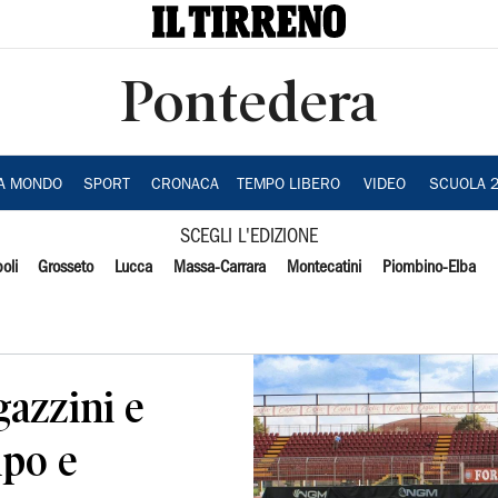
Pontedera
IA MONDO
SPORT
CRONACA
TEMPO LIBERO
VIDEO
SCUOLA 
SCEGLI L'EDIZIONE
oli
Grosseto
Lucca
Massa-Carrara
Montecatini
Piombino-Elba
gazzini e
mpo e