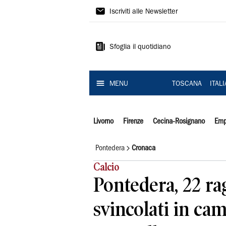
Il
Iscriviti alle Newsletter
Tirreno
Sfoglia il quotidiano
MENU
TOSCANA
ITAL
Livorno
Firenze
Cecina-Rosignano
Emp
Pontedera
Cronaca
Calcio
Pontedera, 22 ra
svincolati in ca