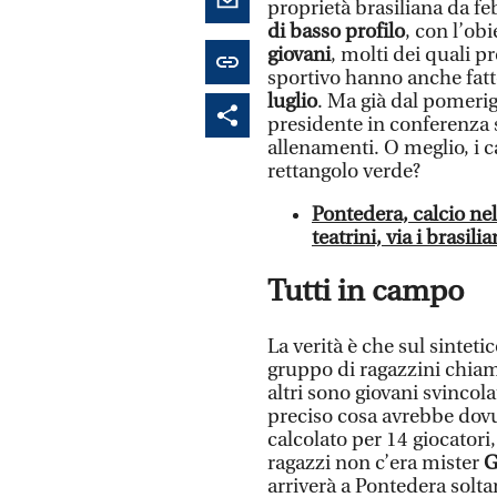
proprietà brasiliana da f
di basso profilo
, con l’ob
giovani
, molti dei quali p
sportivo hanno anche fatto
luglio
. Ma già dal pomerig
presidente in conferenza 
allenamenti. O meglio, i 
rettangolo verde?
Pontedera, calcio nel
teatrini, via i brasilia
Tutti in campo
La verità è che sul sintet
gruppo di ragazzini chiama
altri sono giovani svincol
preciso cosa avrebbe dovu
calcolato per 14 giocatori
ragazzi non c’era mister
G
arriverà a Pontedera solta