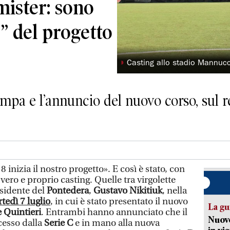
mister: sono
g” del progetto
◗
Casting allo stadio Mannuc
mpa e l’annuncio del nuovo corso, sul r
nizia il nostro progetto». E così è stato, con
ero e proprio casting. Quelle tra virgolette
esidente del
Pontedera
,
Gustavo Nikitiuk
, nella
tedì 7 luglio
, in cui è stato presentato il nuovo
La gu
 Quintieri
. Entrambi hanno annunciato che il
Nuovo
cesso dalla
Serie C
e in mano alla nuova