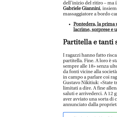
dell’inizio del ritiro – ma i
Gabriele Giannini
, insiem
massaggiatore a bordo cam
Pontedera, la prima u
lacrime, sorprese e 
Partitella e tanti 
I ragazzi hanno fatto risc
partitella. Fine. A loro è 
sempre alle 18» senza ult
da fonti vicine alla societ
in campo a parlare coi rag
Gustavo Nikitiuk: «State t
limitati a dire. A fine al
saluti e arrivederci. A 12 
aver avviato una sorta di c
annunciato dalla propriet