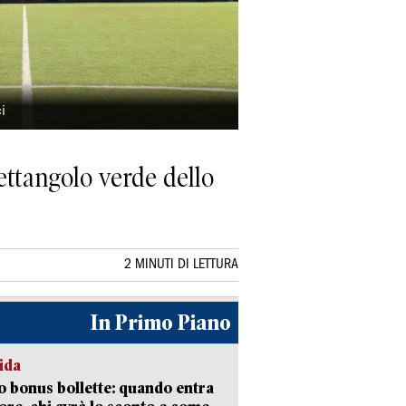
ci
ettangolo verde dello
2 MINUTI DI LETTURA
In Primo Piano
ida
 bonus bollette: quando entra