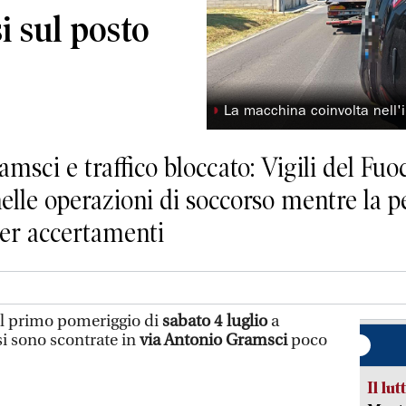
si sul posto
◗
La macchina coinvolta nell'
msci e traffico bloccato: Vigili del Fuoc
elle operazioni di soccorso mentre la p
per accertamenti
 primo pomeriggio di
sabato 4 luglio
a
si sono scontrate in
via Antonio Gramsci
poco
Il lut