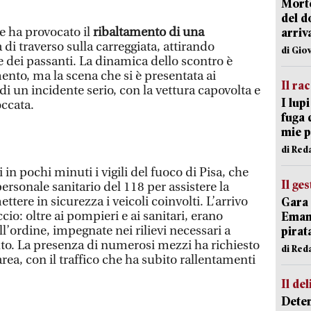
Morto
del d
 e ha provocato il
ribaltamento di una
arriv
 di traverso sulla carreggiata, attirando
di Gio
 e dei passanti. La dinamica dello scontro è
ento, ma la scena che si è presentata ai
Il ra
 di un incidente serio, con la vettura capovolta e
I lup
occata.
fuga 
mie 
di Red
in pochi minuti i vigili del fuoco di Pisa, che
Il ge
ersonale sanitario del 118 per assistere la
ttere in sicurezza i veicoli coinvolti. L’arrivo
Gara 
cio: oltre ai pompieri e ai sanitari, erano
Emanu
ll’ordine, impegnate nei rilievi necessari a
pirat
to. La presenza di numerosi mezzi ha richiesto
di Red
rea, con il traffico che ha subito rallentamenti
Il del
Deten