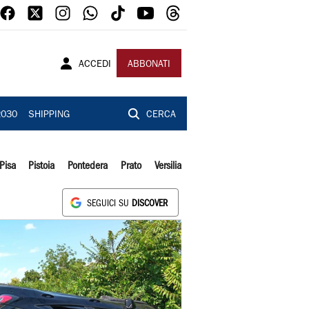
ACCEDI
ABBONATI
2030
SHIPPING
CERCA
Pisa
Pistoia
Pontedera
Prato
Versilia
SEGUICI SU
DISCOVER