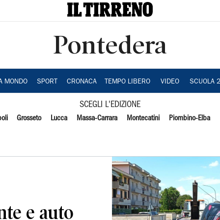
Pontedera
IA MONDO
SPORT
CRONACA
TEMPO LIBERO
VIDEO
SCUOLA 
SCEGLI L'EDIZIONE
oli
Grosseto
Lucca
Massa-Carrara
Montecatini
Piombino-Elba
nte e auto