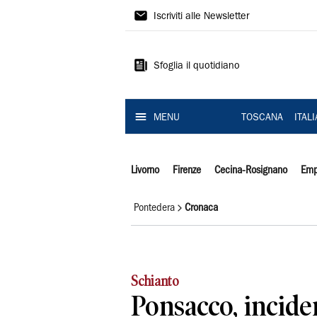
Il
Iscriviti alle Newsletter
Tirreno
Sfoglia il quotidiano
MENU
TOSCANA
ITAL
Livorno
Firenze
Cecina-Rosignano
Emp
Pontedera
Cronaca
Schianto
Ponsacco, incide