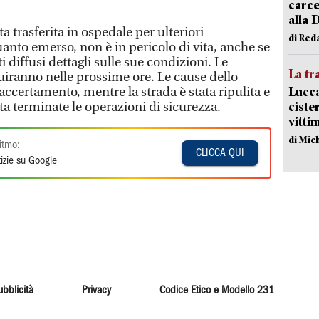
carce
alla 
a trasferita in ospedale per ulteriori
di Red
nto emerso, non è in pericolo di vita, anche se
diffusi dettagli sulle sue condizioni. Le
La tr
iranno nelle prossime ore. Le cause dello
Lucca
 accertamento, mentre la strada è stata ripulita e
ciste
lta terminate le operazioni di sicurezza.
vitti
di Mic
itmo:
CLICCA QUI
izie su Google
ubblicità
Privacy
Codice Etico e Modello 231