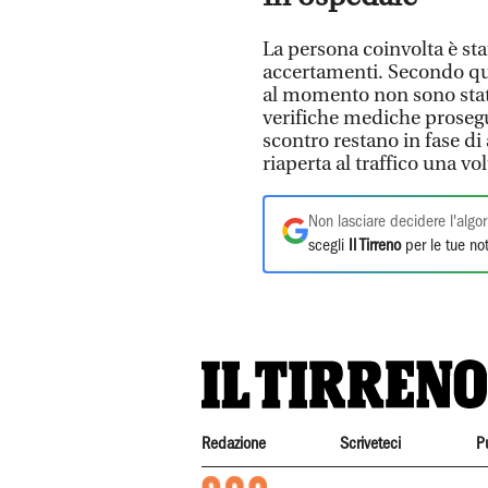
La persona coinvolta è stat
accertamenti. Secondo qua
al momento non sono stati 
verifiche mediche prosegu
scontro restano in fase di
riaperta al traffico una vo
Non lasciare decidere l'algor
scegli
Il Tirreno
per le tue not
Redazione
Scriveteci
P