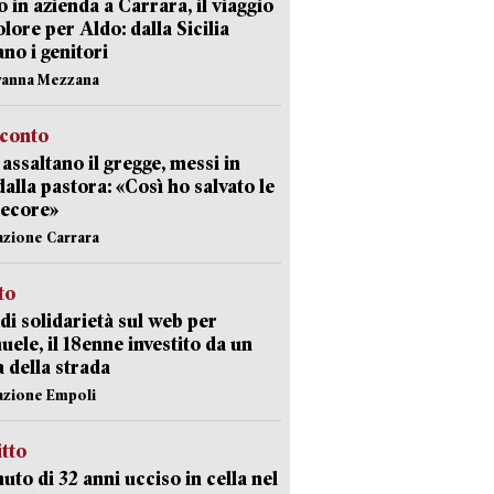
 in azienda a Carrara, il viaggio
olore per Aldo: dalla Sicilia
ano i genitori
vanna Mezzana
cconto
i assaltano il gregge, messi in
dalla pastora: «Così ho salvato le
pecore»
azione Carrara
sto
di solidarietà sul web per
ele, il 18enne investito da un
a della strada
azione Empoli
itto
uto di 32 anni ucciso in cella nel