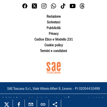
Redazione
Scriveteci
Pubblicità
Privacy
Codice Etico e Modello 231
Cookie policy
Termini e condizioni
SAE Toscana S.r.l., Viale Vittorio Alfieri 9, Livorno – PI 02054410499
I diritti delle immagini e dei testi sono riservati. È espressamente vietata la
loro riproduzione con qualsiasi mezzo e l'adattamento totale o parziale.