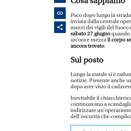
Cosa sappiamo
Poco dopo lungo la strad
inviata dalla centrale ope
mezzi dei vigili del fuoco 
sabato 27 giugno
quando 
un’ora e mezza
il corpo s
ancora trovato
.
Sul posto
Lungo la statale si è radun
notizie. Presente anche u
dopo aver visto il cadaver
Inevitabile il chiacchieric
continuavano a scandagliar
indirizzare un’operazion
dell’oscurità che complica