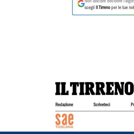
Non lasciare decidere l'algor
scegli
Il Tirreno
per le tue not
Redazione
Scriveteci
P