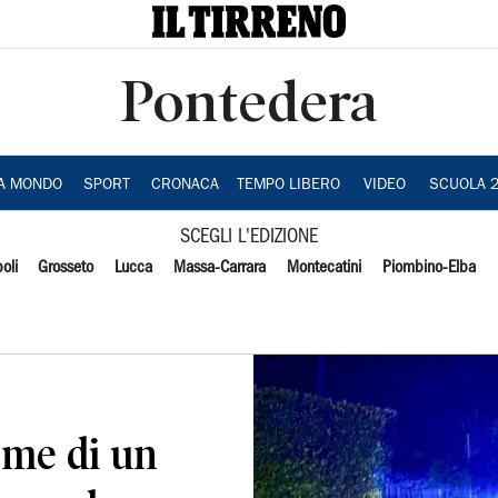
Pontedera
IA MONDO
SPORT
CRONACA
TEMPO LIBERO
VIDEO
SCUOLA 
SCEGLI L'EDIZIONE
oli
Grosseto
Lucca
Massa-Carrara
Montecatini
Piombino-Elba
arme di un