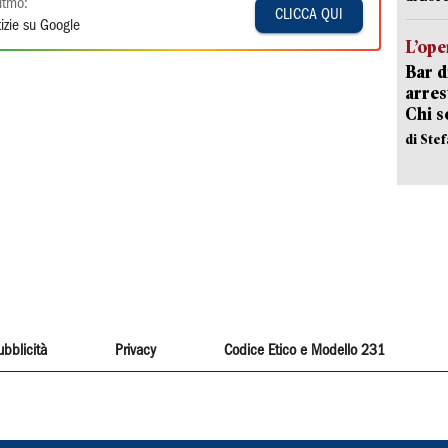
itmo:
CLICCA QUI
izie su Google
L’ope
Bar d
arrest
Chi 
di Ste
ubblicità
Privacy
Codice Etico e Modello 231