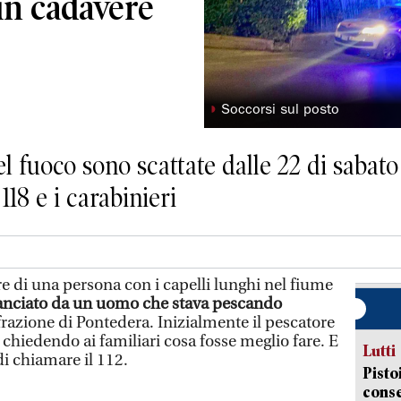
un cadavere
◗
Soccorsi sul posto
el fuoco sono scattate dalle 22 di sabato
118 e i carabinieri
i una persona con i capelli lunghi nel fiume
lanciato da un uomo che stava pescando
 frazione di Pontedera. Inizialmente il pescatore
 chiedendo ai familiari cosa fosse meglio fare. E
Lutti
 di chiamare il 112.
Pisto
conse