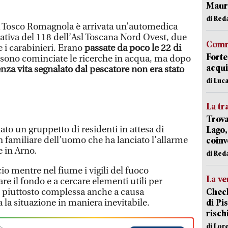
Mauro
di Red
a Tosco Romagnola è arrivata un’automedica
rativa del 118 dell’Asl Toscana Nord Ovest, due
Comm
e i carabinieri. Erano
passate da poco le 22 di
Forte
sono cominciate le ricerche in acqua, ma dopo
acqui
enza vita segnalato dal pescatore non era stato
di Luca
La tr
Trova
ato un gruppetto di residenti in attesa di
Lago,
n familiare dell’uomo che ha lanciato l’allarme
coinv
e in Arno.
di Red
cio mentre nel fiume i vigili del fuoco
La ve
e il fondo e a cercare elementi utili per
Check
e piuttosto complessa anche a causa
di Pis
 la situazione in maniera inevitabile.
risch
di Lor