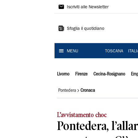
Il
Iscriviti alle Newsletter
Tirreno
Sfoglia il quotidiano
MENU
TOSCANA
ITAL
Livorno
Firenze
Cecina-Rosignano
Emp
Pontedera
Cronaca
L’avvistamento choc
Pontedera, l’all