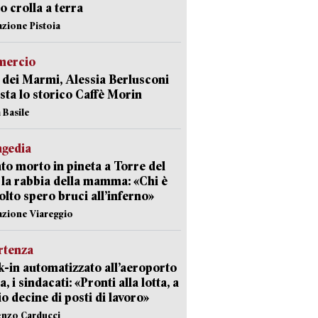
 crolla a terra
azione Pistoia
ercio
 dei Marmi, Alessia Berlusconi
sta lo storico Caffè Morin
 Basile
agedia
to morto in pineta a Torre del
 la rabbia della mamma: «Chi è
olto spero bruci all’inferno»
azione Viareggio
rtenza
-in automatizzato all’aeroporto
a, i sindacati: «Pronti alla lotta, a
io decine di posti di lavoro»
enzo Carducci