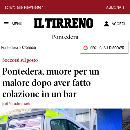
Il
Iscriviti alle Newsletter
ABBONATI
Tirreno
MENU
ACCEDI
Pontedera
Pontedera
Cronaca
SEGUICI SU
DISCOVER
Soccorsi sul posto
Pontedera, muore per un
malore dopo aver fatto
colazione in un bar
di Redazione web