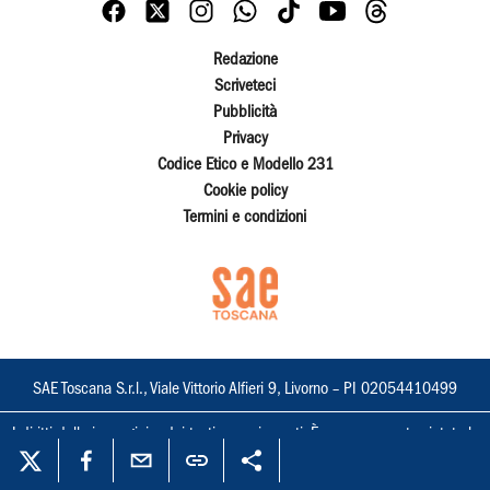
Redazione
Scriveteci
Pubblicità
Privacy
Codice Etico e Modello 231
Cookie policy
Termini e condizioni
SAE Toscana S.r.l., Viale Vittorio Alfieri 9, Livorno – PI 02054410499
I diritti delle immagini e dei testi sono riservati. È espressamente vietata la
loro riproduzione con qualsiasi mezzo e l'adattamento totale o parziale.