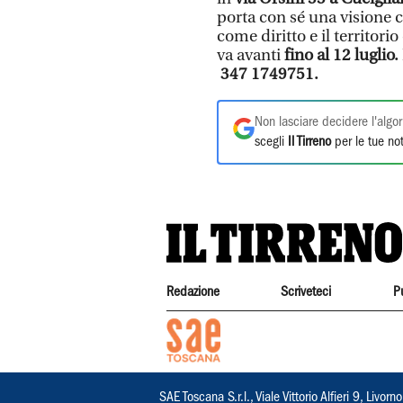
porta con sé una visione c
come diritto e il territor
va avanti
fino al 12 luglio.
347 1749751.
Non lasciare decidere l'algor
scegli
Il Tirreno
per le tue not
Redazione
Scriveteci
P
SAE Toscana S.r.l., Viale Vittorio Alfieri 9, Li