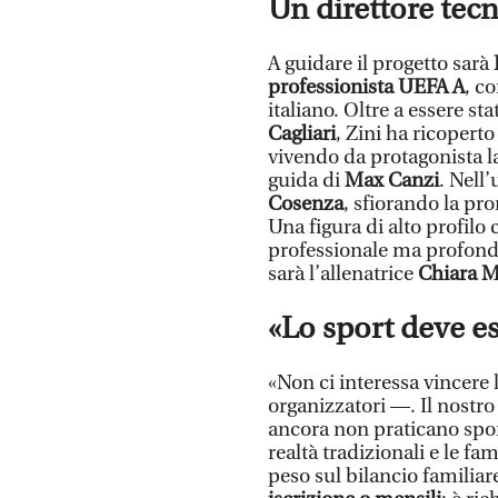
Un direttore tec
A guidare il progetto sarà
professionista UEFA A
, c
italiano. Oltre a essere st
Cagliari
, Zini ha ricoperto
vivendo da protagonista l
guida di
Max Canzi
. Nell’
Cosenza
, sfiorando la pr
Una figura di alto profilo
professionale ma profondam
sarà l’allenatrice
Chiara M
«Lo sport deve es
«Non ci interessa vincere 
organizzatori —. Il nostr
ancora non praticano sport
realtà tradizionali e le fa
peso sul bilancio familiar