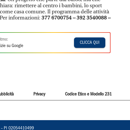
hiara: rimettere al centro i bambini, lo sport
io come casa comune. Il programma delle attività
Per informazioni:
377 6700754 – 392 3540088 –
itmo:
CLICCA QUI
izie su Google
ubblicità
Privacy
Codice Etico e Modello 231
vorno – PI 02054410499