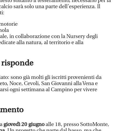
chiesto soltanto il tesseramento, necessario per la
calcio sarà solo una parte dell’esperienza. Il
i:
 motorie
nola
e, in collaborazione con la Nursery degli
dicate alla natura, al territorio e alla
e risponde
to: sono già molti gli iscritti provenienti da
to, Noce, Cevoli, San Giovanni alla Vena e
varsi ogni settimana al Campino per vivere
amento
ta
giovedì 20 giugno
alle 18, presso SottoMonte,
ana
. Un progetto che parte dal basso, ma che