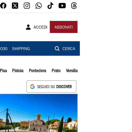
ACCEDI
ABBONATI
2030
SHIPPING
CERCA
Pisa
Pistoia
Pontedera
Prato
Versilia
SEGUICI SU
DISCOVER