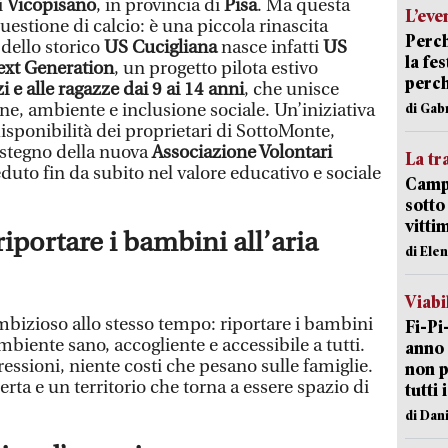
i
Vicopisano
, in provincia di
Pisa
. Ma questa
L’eve
uestione di calcio: è una piccola rinascita
Perch
 dello storico
US Cucigliana
nasce infatti
US
la fe
ext Generation
, un progetto pilota estivo
perch
i e alle ragazze dai 9 ai 14 anni
, che unisce
one, ambiente e inclusione sociale. Un’iniziativa
di Gab
disponibilità dei proprietari di SottoMonte,
sostegno della nuova
Associazione Volontari
La tr
duto fin da subito nel valore educativo e sociale
Campi
sotto
vitti
iportare i bambini all’aria
di Ele
Viabi
mbizioso allo stesso tempo: riportare i bambini
Fi-Pi
mbiente sano, accogliente e accessibile a tutti.
anno 
ressioni, niente costi che pesano sulle famiglie.
non p
erta e un territorio che torna a essere spazio di
tutti 
di Dan