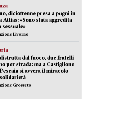
nza
no, diciottenne presa a pugni in
a Attias: «Sono stata aggredita
 sessuale»
azione Livorno
oria
distrutta dal fuoco, due fratelli
no per strada: ma a Castiglione
 Pescaia si avvera il miracolo
 solidarietà
azione Grosseto