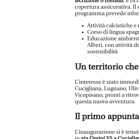
iscrizione o mensili
: è ri
copertura assicurativa. Il 
programma prevede infatt
Attività calcistiche e
Corso di lingua spag
Educazione ambiental
Alberi, con attività de
sostenibilità
Un territorio ch
L’interesse è stato immedia
Cucigliana, Lugnano, Ulive
Vicopisano, pronti a ritro
questa nuova avventura.
Il primo appunt
L’inaugurazione si è tenu
in
via Orsini 55 a Cucigli