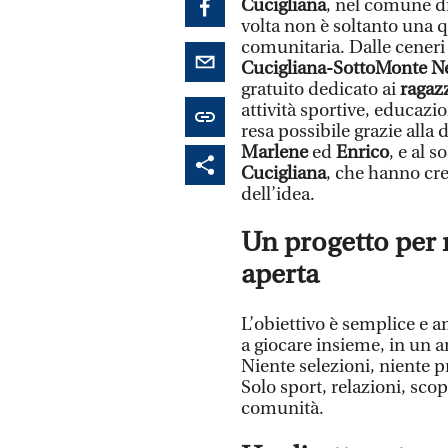
Cucigliana
, nel comune d
volta non è soltanto una q
comunitaria. Dalle ceneri
Cucigliana-SottoMonte N
gratuito dedicato ai
ragazz
attività sportive, educazi
resa possibile grazie alla 
Marlene
ed
Enrico
, e al 
Cucigliana
, che hanno cre
dell’idea.
Un progetto per r
aperta
L’obiettivo è semplice e a
a giocare insieme, in un a
Niente selezioni, niente p
Solo sport, relazioni, scop
comunità.