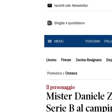
Il
Iscriviti alle Newsletter
Tirreno
Sfoglia il quotidiano
MENU
TOSCANA
ITAL
Livorno
Firenze
Cecina-Rosignano
Emp
Pontedera
Cronaca
Il personaggio
Mister Daniele Z
Serie B al campi