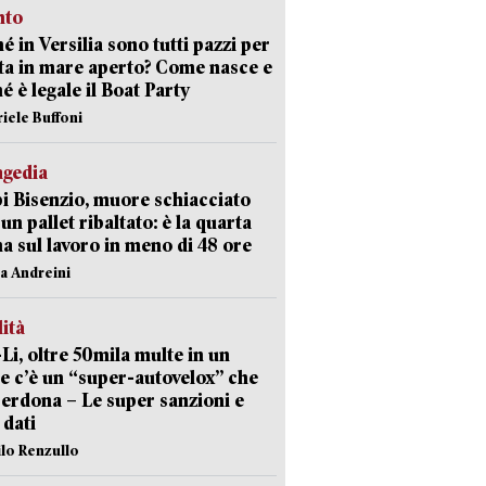
nto
é in Versilia sono tutti pazzi per
sta in mare aperto? Come nasce e
é è legale il Boat Party
riele Buffoni
agedia
 Bisenzio, muore schiacciato
 un pallet ribaltato: è la quarta
ma sul lavoro in meno di 48 ore
na Andreini
lità
-Li, oltre 50mila multe in un
e c’è un “super-autovelox” che
erdona – Le super sanzioni e
i dati
ilo Renzullo