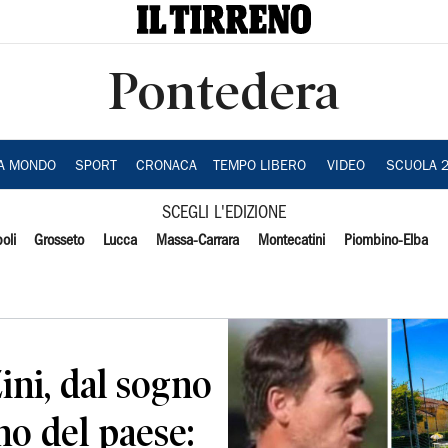
Pontedera
IA MONDO
SPORT
CRONACA
TEMPO LIBERO
VIDEO
SCUOLA 
SCEGLI L'EDIZIONE
oli
Grosseto
Lucca
Massa-Carrara
Montecatini
Piombino-Elba
ini, dal sogno
no del paese: