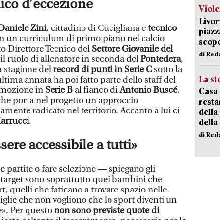
nico d’eccezione
Viole
Livor
Daniele Zini
, cittadino di Cucigliana e
tecnico
piazz
on un curriculum di primo piano nel calcio
scopo
ato Direttore Tecnico del
Settore Giovanile del
di Red
 il ruolo di allenatore in seconda del
Pontedera
,
a stagione del
record di punti in Serie C
sotto la
La st
ultima annata ha poi fatto parte dello staff del
omozione in
Serie B
al fianco di
Antonio Buscé
.
Casa 
 che porta nel progetto un approccio
resta
ente radicato nel territorio. Accanto a lui ci
della
arrucci
.
della
di Red
sere accessibile a tutti»
le partite o fare selezione — spiegano gli
o target sono soprattutto quei bambini che
, quelli che faticano a trovare spazio nelle
miglie che non vogliono che lo sport diventi un
e». Per questo
non sono previste quote di