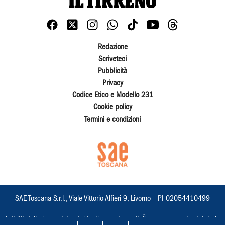
Redazione
Scriveteci
Pubblicità
Privacy
Codice Etico e Modello 231
Cookie policy
Termini e condizioni
SAE Toscana S.r.l., Viale Vittorio Alfieri 9, Livorno – PI 02054410499
I diritti delle immagini e dei testi sono riservati. È espressamente vietata la