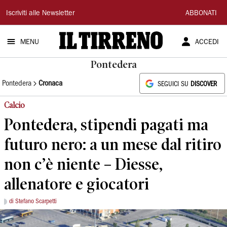
Il
Iscriviti alle Newsletter
ABBONATI
Tirreno
MENU
ACCEDI
Pontedera
Pontedera
Cronaca
SEGUICI SU
DISCOVER
Calcio
Pontedera, stipendi pagati ma
futuro nero: a un mese dal ritiro
non c’è niente – Diesse,
allenatore e giocatori
di Stefano Scarpetti