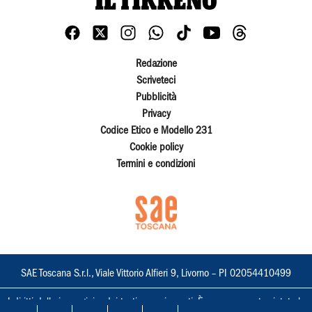
Redazione
Scriveteci
Pubblicità
Privacy
Codice Etico e Modello 231
Cookie policy
Termini e condizioni
SAE Toscana S.r.l., Viale Vittorio Alfieri 9, Livorno – PI 02054410499
I diritti delle immagini e dei testi sono riservati. È espressamente vietata la