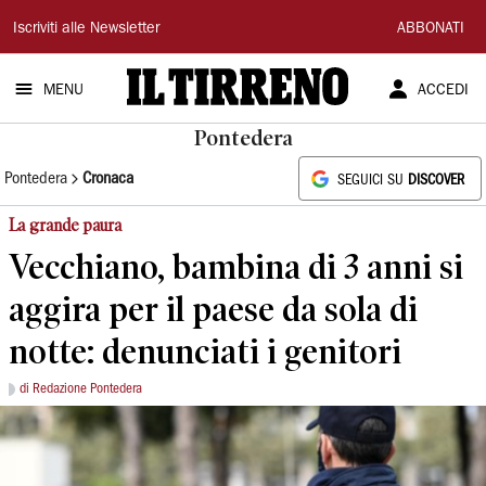
Il
Iscriviti alle Newsletter
ABBONATI
Tirreno
MENU
ACCEDI
Pontedera
Pontedera
Cronaca
SEGUICI SU
DISCOVER
La grande paura
Vecchiano, bambina di 3 anni si
aggira per il paese da sola di
notte: denunciati i genitori
di Redazione Pontedera