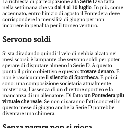
La richiesta di partecipazione alla
Serie D
va fatta
nella settimana che va
dal 4 al 10 luglio
. In più, come
accennato, entro l’inizio di agosto il Pontedera deve
corrispondere la mensilità di giugno per non
incorrere in penalità per il torneo venturo.
Servono soldi
Si sta diradando quindi il velo di nebbia alzato nei
mesi scorsi: è lampante che servono soldi per poter
sperare di disputare almeno la Serie D. A questo
punto il primo obiettivo è questo:
trovare denaro
. E
non è rassicurante
il silenzio di Sportheca
. E poi ci
sono: una composizione societaria attualmente
misteriosa, l'assenza di un direttore sportivo e la
mancanza di un allenatore. Di fatto
un Pontedera più
virtuale che reale
. Se non ci saranno fatti concreti in
questo mese di giugno anche la Serie D potrebbe
diventare una chimera.
Senza pagare non si gioca