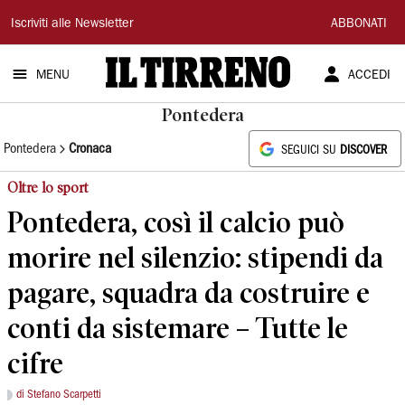
Il
Iscriviti alle Newsletter
ABBONATI
Tirreno
MENU
ACCEDI
Pontedera
Pontedera
Cronaca
SEGUICI SU
DISCOVER
Oltre lo sport
Pontedera, così il calcio può
morire nel silenzio: stipendi da
pagare, squadra da costruire e
conti da sistemare – Tutte le
cifre
di Stefano Scarpetti