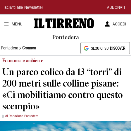
Il
Iscriviti alle Newsletter
ABBONATI
Tirreno
MENU
ACCEDI
Pontedera
Pontedera
Cronaca
SEGUICI SU
DISCOVER
Economia e ambiente
Un parco eolico da 13 “torri” di
200 metri sulle colline pisane:
«Ci mobilitiamo contro questo
scempio»
di Redazione Pontedera