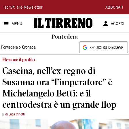
Il
Iscriviti alle Newsletter
ABBONATI
Tirreno
MENU
ACCEDI
Pontedera
Pontedera
Cronaca
SEGUICI SU
DISCOVER
Elezioni: il profilo
Cascina, nell’ex regno di
Susanna ora “l’imperatore” è
Michelangelo Betti: e il
centrodestra è un grande flop
di Luca Cinotti