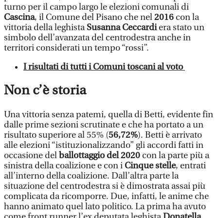
turno per il campo largo le elezioni comunali di
Cascina
, il Comune del Pisano che nel
2016
con la
vittoria della leghista
Susanna Ceccardi
era stato un
simbolo dell’avanzata del centrodestra anche in
territori considerati un tempo “rossi”.
I risultati di tutti i Comuni toscani al voto
Non c’è storia
Una vittoria senza patemi, quella di Betti, evidente fin
dalle prime sezioni scrutinate e che ha portato a un
risultato superiore al 55% (
56,72%
). Betti è arrivato
alle elezioni “istituzionalizzando” gli accordi fatti in
occasione del
ballottaggio del 2020
con la parte più a
sinistra della coalizione e con i
Cinque stelle
, entrati
all’interno della coalizione. Dall’altra parte la
situazione del centrodestra si è dimostrata assai più
complicata da ricomporre. Due, infatti, le anime che
hanno animato quel lato politico. La prima ha avuto
come front runner l’ex deputata leghista
Donatella