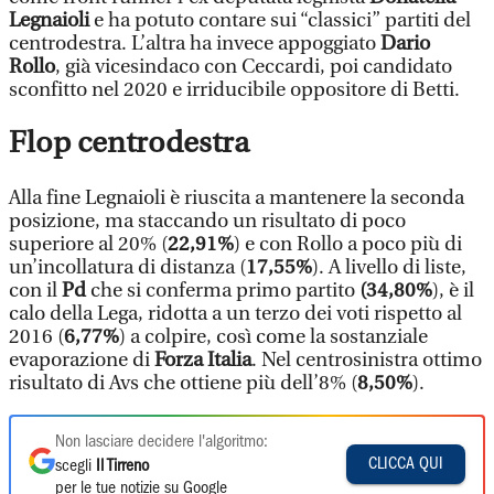
Legnaioli
e ha potuto contare sui “classici” partiti del
centrodestra. L’altra ha invece appoggiato
Dario
Rollo
, già vicesindaco con Ceccardi, poi candidato
sconfitto nel 2020 e irriducibile oppositore di Betti.
Flop centrodestra
Alla fine Legnaioli è riuscita a mantenere la seconda
posizione, ma staccando un risultato di poco
superiore al 20% (
22,91%
) e con Rollo a poco più di
un’incollatura di distanza (
17,55%
). A livello di liste,
con il
Pd
che si conferma primo partito
(34,80%
), è il
calo della Lega, ridotta a un terzo dei voti rispetto al
2016 (
6,77%
) a colpire, così come la sostanziale
evaporazione di
Forza Italia
. Nel centrosinistra ottimo
risultato di Avs che ottiene più dell’8% (
8,50%
).
Non lasciare decidere l'algoritmo:
CLICCA QUI
scegli
Il Tirreno
per le tue notizie su Google