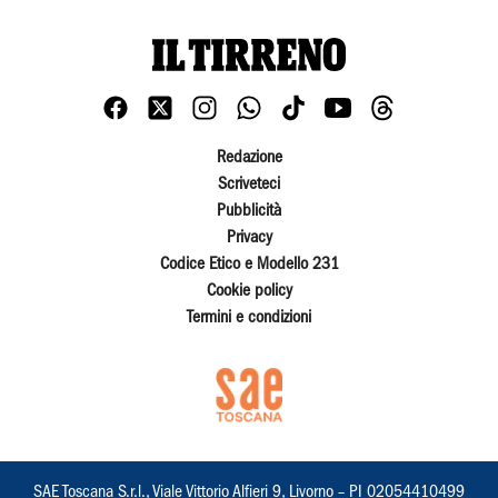
Redazione
Scriveteci
Pubblicità
Privacy
Codice Etico e Modello 231
Cookie policy
Termini e condizioni
SAE Toscana S.r.l., Viale Vittorio Alfieri 9, Livorno – PI 02054410499