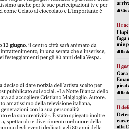
arriv
issimo anche per le sue partecipazioni tv e per
zi come Gelato al cioccolato e L'importante è
di Gio
Il ra
I lup
fuga 
mie 
o 13 giugno
, il centro città sarà animato da
 intrattenimento, in una serata che s'inserisce,
di Red
i festeggiamenti per gli 80 anni della Vespa.
Il ge
Gara 
Emanu
deciso di dare notizia dell’artista scelto per
pirat
st pubblicato sui social. «La Notte Bianca dello
di Red
ara ad accogliere Cristiano Malgioglio. Autore,
lto amatissimo della televisione italiana,
Il del
 generazioni con la sua personalità
Deten
nto e la sua creatività». È stato spiegato inoltre
carce
a, spettacolo e divertimento nel cuore della
alla 
gramma degli eventi dedicati agli 80 anni della