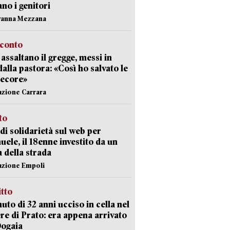
ano i genitori
vanna Mezzana
cconto
i assaltano il gregge, messi in
dalla pastora: «Così ho salvato le
pecore»
azione Carrara
sto
di solidarietà sul web per
ele, il 18enne investito da un
a della strada
azione Empoli
itto
uto di 32 anni ucciso in cella nel
re di Prato: era appena arrivato
Dogaia