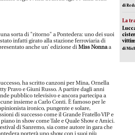
di Red
La tr
Lucca
ciste
una sorta di "ritorno" a Pontedera: uno dei suoi
vitti
tato infatti girato alla stazione ferroviaria di
presentato anche un’ edizione di
Miss Nonna
a
di Mic
successo, ha scritto canzoni per Mina, Ornella
tty Pravo e Giuni Russo. A partire dagli anni
ande pubblico televisivo e ancora partecipa a
cune insieme a Carlo Conti. È famoso per le
pinionista ironico, pungente e solare,
sioni di successo come il Grande Fratello VIP e
o piano in show come Tale e Quale Show e Amici.
Festival di Sanremo, sia come autore in gara che
ntedera porterà uno show con i suoi più