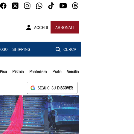
ACCEDI
ABBONATI
2030
SHIPPING
CERCA
Pisa
Pistoia
Pontedera
Prato
Versilia
SEGUICI SU
DISCOVER