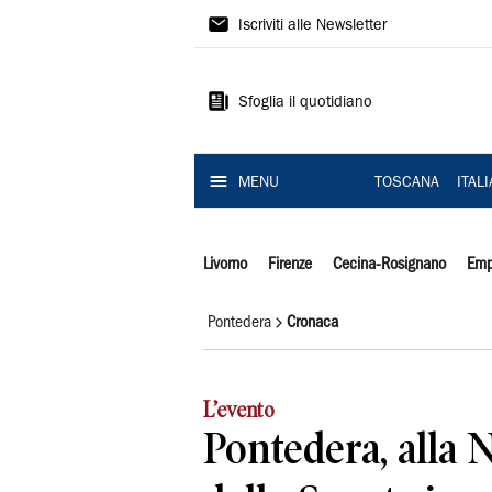
Il
Iscriviti alle Newsletter
Tirreno
Sfoglia il quotidiano
MENU
TOSCANA
ITAL
Livorno
Firenze
Cecina-Rosignano
Emp
Pontedera
Cronaca
L’evento
Pontedera, alla 