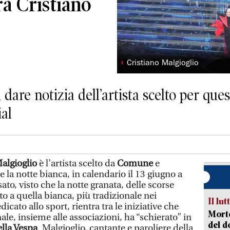
rà Cristiano
◗
Cristiano Malgioglio
dare notizia dell’artista scelto per que
ial
algioglio
è l’artista scelto da
Comune
e
la notte bianca, in calendario il 13 giugno a
ato, visto che la notte granata, delle scorse
sto a quella bianca, più tradizionale nei
Il lut
dicato allo sport, rientra tra le iniziative che
Morto
e, insieme alle associazioni, ha “schierato” in
del d
ella Vespa
. Malgioglio, cantante e paroliere della