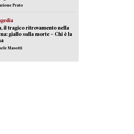
azione Prato
agedia
, il tragico ritrovamento nella
rna: giallo sulla morte – Chi è la
ma
hele Masotti