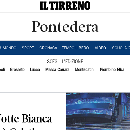
Pontedera
IA MONDO
SPORT
CRONACA
TEMPO LIBERO
VIDEO
SCUOLA 
SCEGLI L'EDIZIONE
oli
Grosseto
Lucca
Massa-Carrara
Montecatini
Piombino-Elba
Notte Bianca