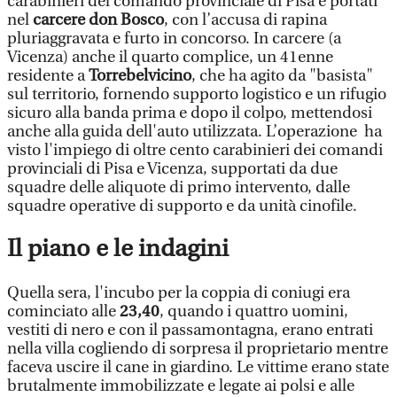
carabinieri del comando provinciale di Pisa e portati
nel
carcere don Bosco
, con l’accusa di rapina
pluriaggravata e furto in concorso. In carcere (a
Vicenza) anche il quarto complice, un 41enne
residente a
Torrebelvicino
, che ha agito da "basista"
sul territorio, fornendo supporto logistico e un rifugio
sicuro alla banda prima e dopo il colpo, mettendosi
anche alla guida dell'auto utilizzata. L’operazione ha
visto l'impiego di oltre cento carabinieri dei comandi
provinciali di Pisa e Vicenza, supportati da due
squadre delle aliquote di primo intervento, dalle
squadre operative di supporto e da unità cinofile.
Il piano e le indagini
Quella sera, l'incubo per la coppia di coniugi era
cominciato alle
23,40
, quando i quattro uomini,
vestiti di nero e con il passamontagna, erano entrati
nella villa cogliendo di sorpresa il proprietario mentre
faceva uscire il cane in giardino. Le vittime erano state
brutalmente immobilizzate e legate ai polsi e alle