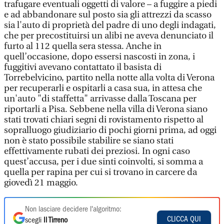
trafugare eventuali oggetti di valore – a fuggire a piedi
e ad abbandonare sul posto sia gli attrezzi da scasso
sia l'auto di proprietà del padre di uno degli indagati,
che per precostituirsi un alibi ne aveva denunciato il
furto al 112 quella sera stessa. Anche in
quell’occasione, dopo essersi nascosti in zona, i
fuggitivi avevano contattato il basista di
Torrebelvicino, partito nella notte alla volta di Verona
per recuperarli e ospitarli a casa sua, in attesa che
un'auto "di staffetta" arrivasse dalla Toscana per
riportarli a Pisa. Sebbene nella villa di Verona siano
stati trovati chiari segni di rovistamento rispetto al
sopralluogo giudiziario di pochi giorni prima, ad oggi
non è stato possibile stabilire se siano stati
effettivamente rubati dei preziosi. In ogni caso
quest’accusa, per i due sinti coinvolti, si somma a
quella per rapina per cui si trovano in carcere da
giovedì 21 maggio.
Non lasciare decidere l'algoritmo:
CLICCA QUI
scegli
Il Tirreno