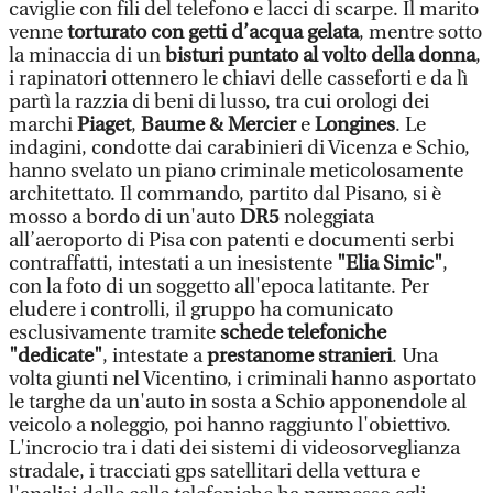
caviglie con fili del telefono e lacci di scarpe. Il marito
venne
torturato con getti d’acqua gelata
, mentre sotto
la minaccia di un
bisturi puntato al volto della donna
,
i rapinatori ottennero le chiavi delle casseforti e da lì
partì la razzia di beni di lusso, tra cui orologi dei
marchi
Piaget
,
Baume & Mercier
e
Longines
. Le
indagini, condotte dai carabinieri di Vicenza e Schio,
hanno svelato un piano criminale meticolosamente
architettato. Il commando, partito dal Pisano, si è
mosso a bordo di un'auto
DR5
noleggiata
all’aeroporto di Pisa con patenti e documenti serbi
contraffatti, intestati a un inesistente
"Elia Simic"
,
con la foto di un soggetto all'epoca latitante. Per
eludere i controlli, il gruppo ha comunicato
esclusivamente tramite
schede telefoniche
"dedicate"
, intestate a
prestanome stranieri
. Una
volta giunti nel Vicentino, i criminali hanno asportato
le targhe da un'auto in sosta a Schio apponendole al
veicolo a noleggio, poi hanno raggiunto l'obiettivo.
L'incrocio tra i dati dei sistemi di videosorveglianza
stradale, i tracciati gps satellitari della vettura e