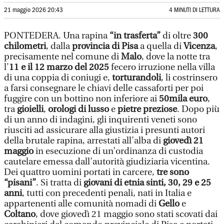
21 maggio 2026 20:43
4 MINUTI DI LETTURA
PONTEDERA. Una rapina
“in trasferta”
di oltre
300
chilometri
, dalla
provincia di Pisa
a quella di
Vicenza
,
precisamente nel comune di
Malo
, dove la notte tra
l'
11 e il 12 marzo del 2025
fecero irruzione nella villa
di una coppia di coniugi e,
torturandoli
, li costrinsero
a farsi consegnare le chiavi delle cassaforti per poi
fuggire con un bottino non inferiore ai
50mila euro
,
tra
gioielli
,
orologi di lusso
e
pietre preziose
. Dopo più
di un anno di indagini, gli inquirenti veneti sono
riusciti ad assicurare alla giustizia i presunti autori
della brutale rapina, arrestati all’alba di
giovedì 21
maggio
in esecuzione di un’ordinanza di custodia
cautelare emessa dall’autorità giudiziaria vicentina.
Dei quattro uomini portati in carcere,
tre sono
“pisani”
. Si tratta di
giovani di etnia sinti, 30, 29 e 25
anni
, tutti con precedenti penali, nati in Italia e
appartenenti alle comunità nomadi di
Gello
e
Coltano
, dove giovedì 21 maggio sono stati scovati dai