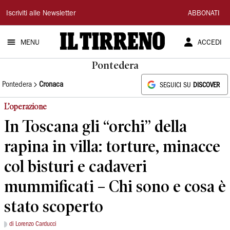
Il
Iscriviti alle Newsletter
ABBONATI
Tirreno
MENU
ACCEDI
Pontedera
Pontedera
Cronaca
SEGUICI SU
DISCOVER
L’operazione
In Toscana gli “orchi” della
rapina in villa: torture, minacce
col bisturi e cadaveri
mummificati – Chi sono e cosa è
stato scoperto
di Lorenzo Carducci