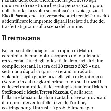
l'analisi delle celle telefoniche ha permesso agli
inquirenti di ricostruire l'esatto percorso compiuto
dalla banda. La svolta scientifica è arrivata grazie al
Ris di Parma
, che attraverso riscontri tecnici è riuscito
a identificare le impronte digitali lasciate da due dei
trasfertisti pisani sulla scena del crimine.
Il retroscena
Nel corso delle indagini sulla rapina di Malo, i
carabinieri hanno inoltre scoperto un inquietante
retroscena. Due degli indagati, insieme ad altri due
complici toscani, la sera del
18 marzo 2025
– una
settimana dopo la rapina – si erano introdotti,
violando i sigilli giudiziari, nella villa di Montericco
(Verona) in cui tre giorni prima erano stati trovati i
cadaveri mummificati dei coniugi settantenni
Marco
Steffenoni
e
Maria Teresa Nizzola
. Quella sera,
l'allarme lanciato da alcuni cittadini aveva provocato
il pronto intervento delle forze dell’ordine,
costringendo gli intrusi – lì probabilmente per