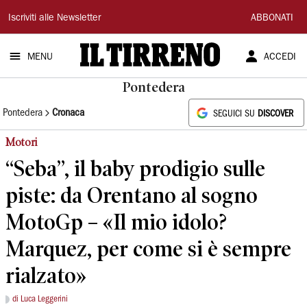
Il
Iscriviti alle Newsletter
ABBONATI
Tirreno
MENU
ACCEDI
Pontedera
Pontedera
Cronaca
SEGUICI SU
DISCOVER
Motori
“Seba”, il baby prodigio sulle
piste: da Orentano al sogno
MotoGp – «Il mio idolo?
Marquez, per come si è sempre
rialzato»
di Luca Leggerini