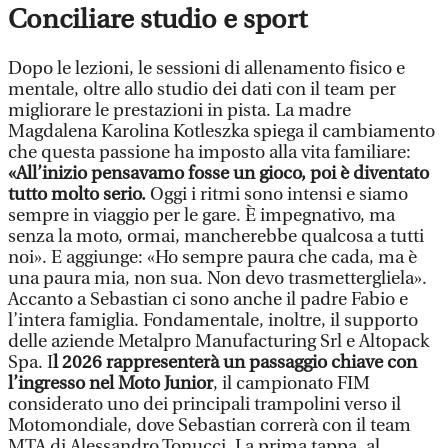
Conciliare studio e sport
Dopo le lezioni, le sessioni di allenamento fisico e
mentale, oltre allo studio dei dati con il team per
migliorare le prestazioni in pista. La madre
Magdalena Karolina Kotleszka spiega il cambiamento
che questa passione ha imposto alla vita familiare:
«All’inizio pensavamo fosse un gioco, poi è diventato
tutto molto serio.
Oggi i ritmi sono intensi e siamo
sempre in viaggio per le gare. È impegnativo, ma
senza la moto, ormai, mancherebbe qualcosa a tutti
noi». E aggiunge: «Ho sempre paura che cada, ma è
una paura mia, non sua. Non devo trasmettergliela».
Accanto a Sebastian ci sono anche il padre Fabio e
l’intera famiglia. Fondamentale, inoltre, il supporto
delle aziende Metalpro Manufacturing Srl e Altopack
Spa. I
l 2026 rappresenterà un passaggio chiave con
l’ingresso nel Moto Junior
, il campionato FIM
considerato uno dei principali trampolini verso il
Motomondiale, dove Sebastian correrà con il team
MTA di Alessandro Tonucci. La prima tappa, al