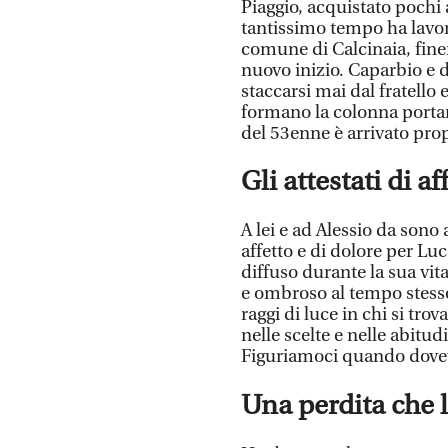
Piaggio, acquistato pochi 
tantissimo tempo ha lavora
comune di Calcinaia, fine
nuovo inizio. Caparbio e 
staccarsi mai dal fratello
formano la colonna portant
del 53enne è arrivato pr
Gli attestati di af
A lei e ad Alessio da sono 
affetto e di dolore per L
diffuso durante la sua vit
e ombroso al tempo stesso
raggi di luce in chi si tr
nelle scelte e nelle abitud
Figuriamoci quando dovev
Una perdita che 