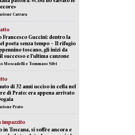
dalla pastora: «Così ho salvato le
pecore»
azione Carrara
ratto
 Francesco Guccini: dentro la
del poeta senza tempo – Il rifugio
appennino toscano, gli inizi da
 il successo e l’ultima canzone
io Moscadelli e Tommaso Silvi
itto
uto di 32 anni ucciso in cella nel
re di Prato: era appena arrivato
Dogaia
azione Prato
 impazzito
 in Toscana, si soffre ancora e