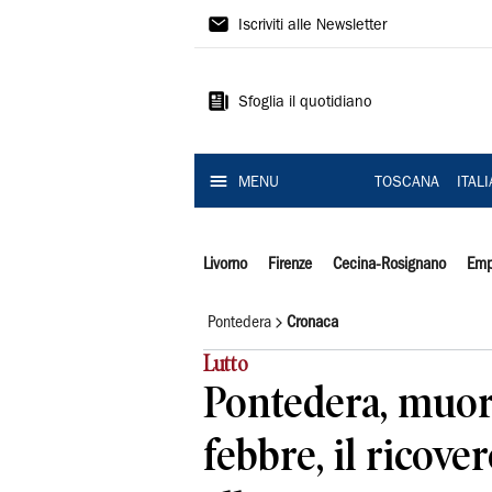
Il
Iscriviti alle Newsletter
Tirreno
Sfoglia il quotidiano
MENU
TOSCANA
ITAL
Livorno
Firenze
Cecina-Rosignano
Emp
Pontedera
Cronaca
Lutto
Pontedera, muore
febbre, il ricover