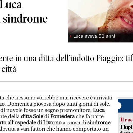
 Luca
a sindrome
◗
Luca aveva 53 anni
e in una ditta dell’indotto Piaggio: tif
 città
 che nessuno vorrebbe mai ricevere è arrivata
io
. Domenica piovosa dopo tanti giorni di sole.
 di nuvole fosse un segno premonitore.
Luca
nte della
ditta
Sole
di
Pontedera
che fa parte
Il ra
to all’ospedale di Livorno
a causa di
sindrome
I lup
dovuta a vari fattori che hanno comportato un