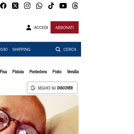
ACCEDI
ABBONATI
2030
SHIPPING
CERCA
Pisa
Pistoia
Pontedera
Prato
Versilia
SEGUICI SU
DISCOVER