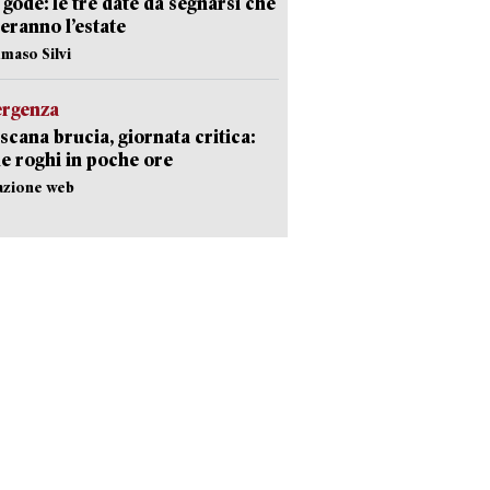
i gode: le tre date da segnarsi che
eranno l’estate
maso Silvi
ergenza
scana brucia, giornata critica:
e roghi in poche ore
azione web