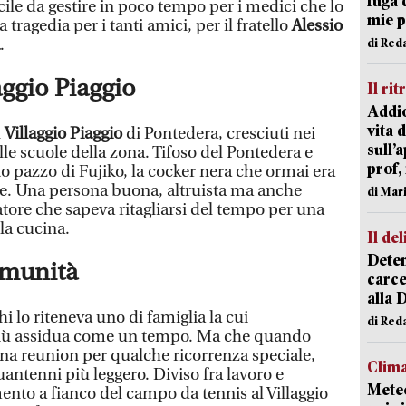
fuga 
icile da gestire in poco tempo per i medici che lo
mie 
tragedia per i tanti amici, per il fratello
Alessio
.
di Red
laggio Piaggio
Il rit
Addio
vita 
l
Villaggio Piaggio
di Pontedera, cresciuti nei
sull’
lle scuole della zona. Tifoso del Pontedera e
prof,
o pazzo di Fujiko, la cocker nera che ormai era
ne. Una persona buona, altruista ma anche
di Mar
atore che sapeva ritagliarsi del tempo per una
 la cucina.
Il del
Deten
comunità
carce
alla 
 lo riteneva uno di famiglia la cui
di Red
più assidua come un tempo. Ma che quando
na reunion per qualche ricorrenza speciale,
Clima
antenni più leggero. Diviso fra lavoro e
Meteo
ento a fianco del campo da tennis al Villaggio