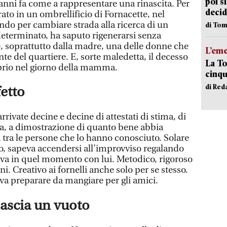
poi s
anni fa come a rappresentare una rinascita. Per
decid
to in un ombrellificio di Fornacette, nel
ndo per cambiare strada alla ricerca di un
di Tom
determinato, ha saputo rigenerarsi senza
 e, soprattutto dalla madre, una delle donne che
L’em
e del quartiere. E, sorte maledetta, il decesso
La To
oprio nel giorno della mamma.
cinqu
di Red
fetto
arrivate decine e decine di attestati di stima, di
uca, a dimostrazione di quanto bene abbia
a tra le persone che lo hanno conosciuto. Solare
, sapeva accendersi all’improvviso regalando
ovava in quel momento con lui. Metodico, rigoroso
ini. Creativo ai fornelli anche solo per se stesso.
a preparare da mangiare per gli amici.
lascia un vuoto