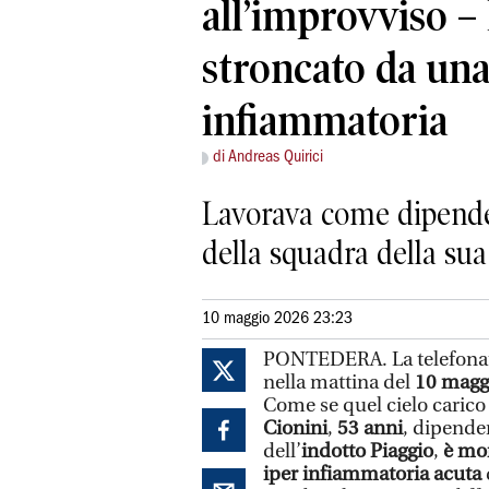
all’improvviso –
stroncato da un
infiammatoria
di Andreas Quirici
Lavorava come dipendent
della squadra della sua
10 maggio 2026 23:23
PONTEDERA. La telefonata
nella mattina del
10 magg
Come se quel cielo carico
Cionini
,
53 anni
, dipende
dell’
indotto Piaggio
,
è mor
iper infiammatoria acuta