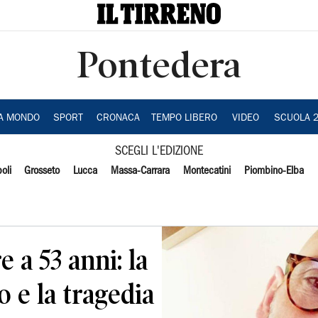
Pontedera
IA MONDO
SPORT
CRONACA
TEMPO LIBERO
VIDEO
SCUOLA 
SCEGLI L'EDIZIONE
oli
Grosseto
Lucca
Massa-Carrara
Montecatini
Piombino-Elba
 a 53 anni: la
o e la tragedia