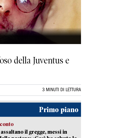
oso della Juventus e
3 MINUTI DI LETTURA
Primo piano
cconto
i assaltano il gregge, messi in