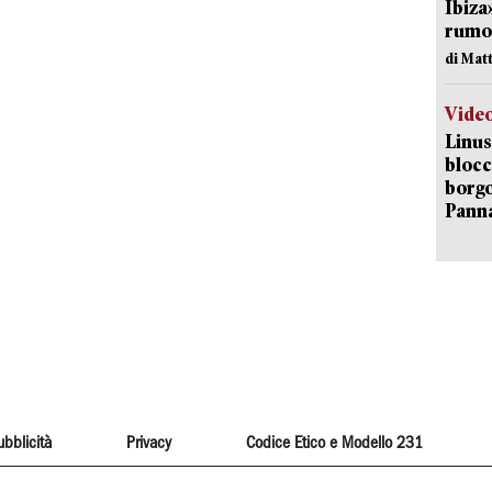
Ibiza
rumor
di Mat
Vide
Linus
blocc
borgo
Pann
ubblicità
Privacy
Codice Etico e Modello 231