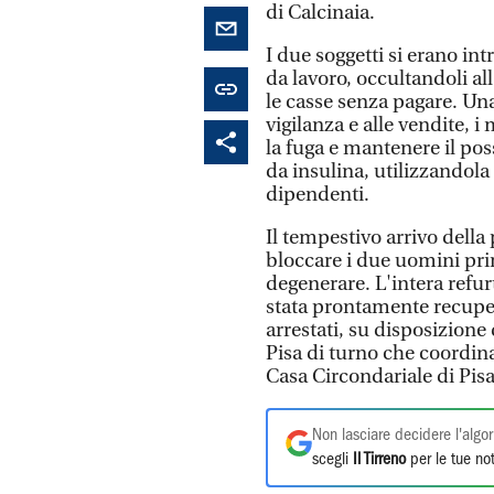
di Calcinaia.
I due soggetti si erano int
da lavoro, occultandoli al
le casse senza pagare. Una
vigilanza e alle vendite, i
la fuga e mantenere il pos
da insulina, utilizzandol
dipendenti.
Il tempestivo arrivo della
bloccare i due uomini pri
degenerare. L'intera refur
stata prontamente recupera
arrestati, su disposizione
Pisa di turno che coordina
Casa Circondariale di Pisa
Non lasciare decidere l'algor
scegli
Il Tirreno
per le tue not