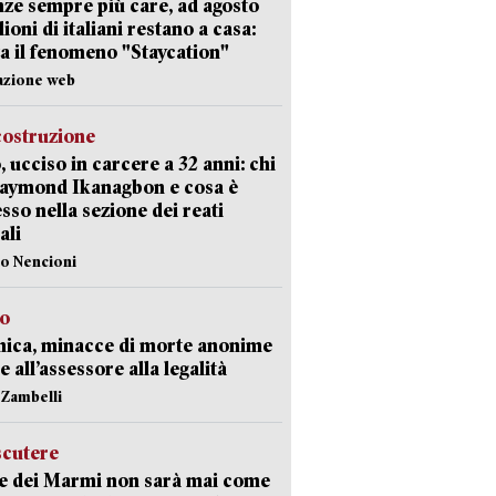
ze sempre più care, ad agosto
lioni di italiani restano a casa:
a il fenomeno "Staycation"
azione web
costruzione
, ucciso in carcere a 32 anni: chi
Raymond Ikanagbon e cosa è
sso nella sezione dei reati
ali
lo Nencioni
so
nica, minacce di morte anonime
e all’assessore alla legalità
n Zambelli
scutere
e dei Marmi non sarà mai come