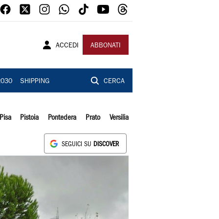
ACCEDI
ABBONATI
2030
SHIPPING
CERCA
Pisa
Pistoia
Pontedera
Prato
Versilia
SEGUICI SU
DISCOVER