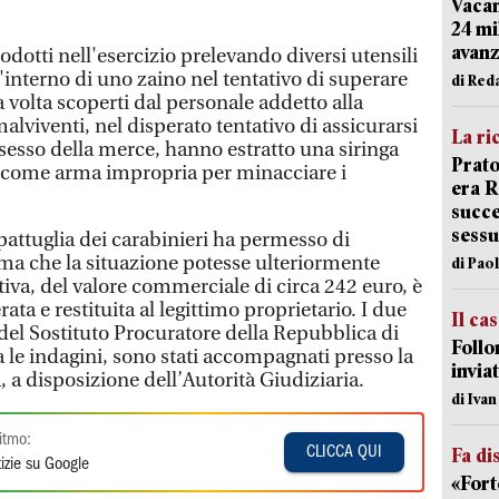
Vacan
24 mi
avanz
rodotti nell'esercizio prelevando diversi utensili
l'interno di uno zaino nel tentativo di superare
di Red
 volta scoperti dal personale addetto alla
 malviventi, nel disperato tentativo di assicurarsi
La ri
sesso della merce, hanno estratto una siringa
Prato
a come arma impropria per minacciare i
era 
succe
sessu
 pattuglia dei carabinieri ha permesso di
ma che la situazione potesse ulteriormente
di Pao
tiva, del valore commerciale di circa 242 euro, è
ta e restituita al legittimo proprietario. I due
Il ca
 del Sostituto Procuratore della Repubblica di
Follo
 le indagini, sono stati accompagnati presso la
inviat
, a disposizione dell’Autorità Giudiziaria.
di Iva
itmo:
CLICCA QUI
Fa di
izie su Google
«Fort