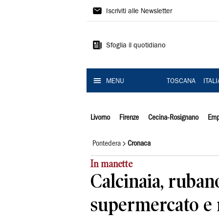
Il
Iscriviti alle Newsletter
Tirreno
Sfoglia il quotidiano
MENU
TOSCANA
ITAL
Livorno
Firenze
Cecina-Rosignano
Emp
Pontedera
Cronaca
In manette
Calcinaia, ruban
supermercato e 