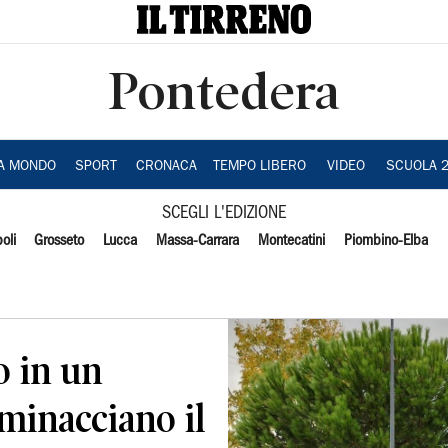
Pontedera
IA MONDO
SPORT
CRONACA
TEMPO LIBERO
VIDEO
SCUOLA 
SCEGLI L'EDIZIONE
oli
Grosseto
Lucca
Massa-Carrara
Montecatini
Piombino-Elba
o in un
minacciano il