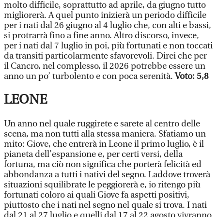
molto difficile, soprattutto ad aprile, da giugno tutto
migliorerà. A quel punto inizierà un periodo difficile
per i nati dal 26 giugno al 4 luglio che, con alti e bassi,
si protrarrà fino a fine anno. Altro discorso, invece,
per i nati dal 7 luglio in poi, più fortunati e non toccati
da transiti particolarmente sfavorevoli. Direi che per
il Cancro, nel complesso, il 2026 potrebbe essere un
anno un po’ turbolento e con poca serenità.
Voto: 5,8
LEONE
Un anno nel quale ruggirete e sarete al centro delle
scena, ma non tutti alla stessa maniera. Sfatiamo un
mito: Giove, che entrerà in Leone il primo luglio, è il
pianeta dell’espansione e, per certi versi, della
fortuna, ma ciò non significa che porterà felicità ed
abbondanza a tutti i nativi del segno. Laddove troverà
situazioni squilibrate le peggiorerà e, io ritengo più
fortunati coloro ai quali Giove fa aspetti positivi,
piuttosto che i nati nel segno nel quale si trova. I nati
dal 21 al 27 luglio e quelli dal 17 al 22 agosto vivranno