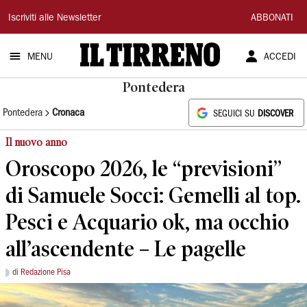
Il
Iscriviti alle Newsletter
ABBONATI
Tirreno
MENU
ACCEDI
Pontedera
Pontedera
Cronaca
SEGUICI SU
DISCOVER
Il nuovo anno
Oroscopo 2026, le “previsioni”
di Samuele Socci: Gemelli al top.
Pesci e Acquario ok, ma occhio
all’ascendente – Le pagelle
di Redazione Pisa