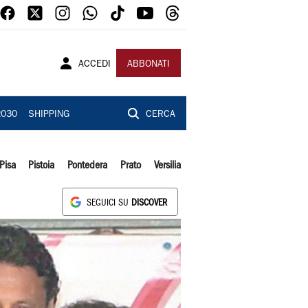
ACCEDI
ABBONATI
2030
SHIPPING
CERCA
Pisa
Pistoia
Pontedera
Prato
Versilia
SEGUICI SU
DISCOVER