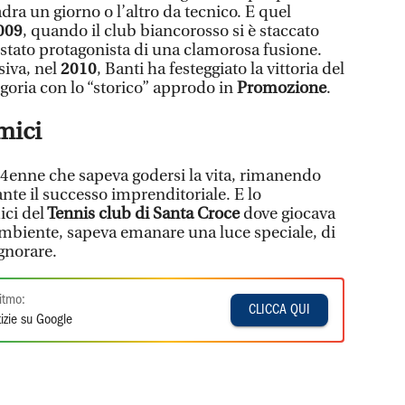
dra un giorno o l’altro da tecnico. E quel
009
, quando il club biancorosso si è staccato
 stato protagonista di una clamorosa fusione.
siva, nel
2010
, Banti ha festeggiato la vittoria del
oria con lo “storico” approdo in
Promozione
.
mici
64enne che sapeva godersi la vita, rimanendo
nte il successo imprenditoriale. E lo
ci del
Tennis club di Santa Croce
dove giocava
ambiente, sapeva emanare una luce speciale, di
gnorare.
itmo:
CLICCA QUI
izie su Google