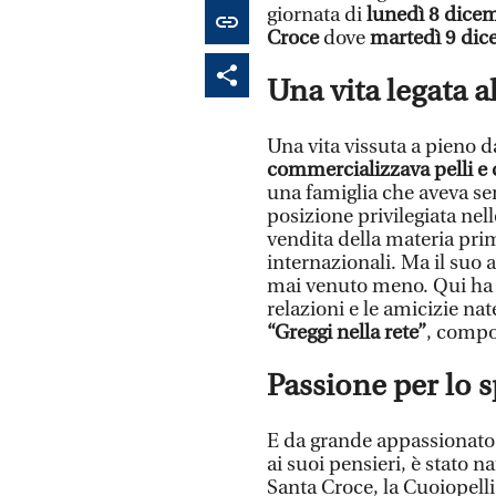
giornata di
lunedì 8 dice
Croce
dove
martedì 9 di
Una vita legata a
Una vita vissuta a pieno d
commercializzava pelli e
una famiglia che aveva s
posizione privilegiata nell
vendita della materia pri
internazionali. Ma il suo 
mai venuto meno. Qui ha cr
relazioni e le amicizie n
“Greggi nella rete”
, compo
Passione per lo sp
E da grande appassionato d
ai suoi pensieri, è stato 
Santa Croce, la Cuoiopelli