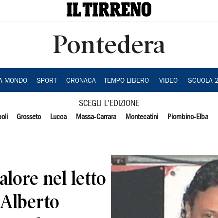
Pontedera
IA MONDO
SPORT
CRONACA
TEMPO LIBERO
VIDEO
SCUOLA 
SCEGLI L'EDIZIONE
oli
Grosseto
Lucca
Massa-Carrara
Montecatini
Piombino-Elba
lore nel letto
 Alberto