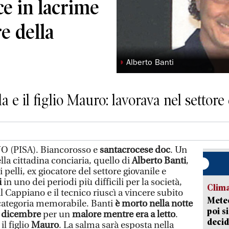
ce in lacrime
re della
◗
Alberto Banti
a e il figlio Mauro: lavorava nel settore
(PISA). Biancorosso e
santacrocese doc
. Un
la cittadina conciaria, quello di
Alberto Banti
,
 pelli, ex giocatore del settore giovanile e
i
in uno dei periodi più difficili per la società,
Clima
l Cappiano e il tecnico riuscì a vincere subito
Meteo
categoria memorabile. Banti
è morto nella notte
poi s
7 dicembre
per un
malore mentre era a letto
.
decid
 il figlio
Mauro
. La salma sarà esposta nella