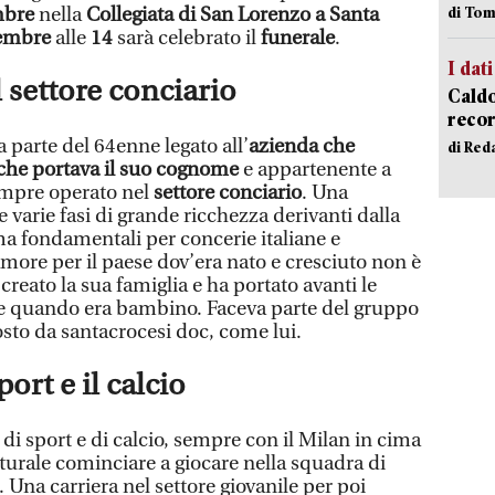
mbre
nella
Collegiata di San Lorenzo a Santa
di Tom
cembre
alle
14
sarà celebrato il
funerale
.
I dati
l settore conciario
Caldo
recor
a parte del 64enne legato all’
azienda che
di Red
 che portava il suo cognome
e appartenente a
empre operato nel
settore conciario
. Una
e varie fasi di grande ricchezza derivanti dalla
ma fondamentali per concerie italiane e
amore per il paese dov’era nato e cresciuto non è
eato la sua famiglia e ha portato avanti le
ate quando era bambino. Faceva parte del gruppo
sto da santacrocesi doc, come lui.
ort e il calcio
i sport e di calcio, sempre con il Milan in cima
naturale cominciare a giocare nella squadra di
. Una carriera nel settore giovanile per poi