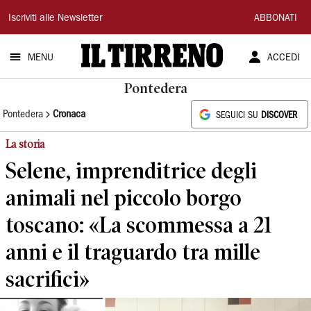
Il
Iscriviti alle Newsletter
ABBONATI
Tirreno
MENU
ACCEDI
Pontedera
Pontedera
Cronaca
SEGUICI SU
DISCOVER
La storia
Selene, imprenditrice degli
animali nel piccolo borgo
toscano: «La scommessa a 21
anni e il traguardo tra mille
sacrifici»